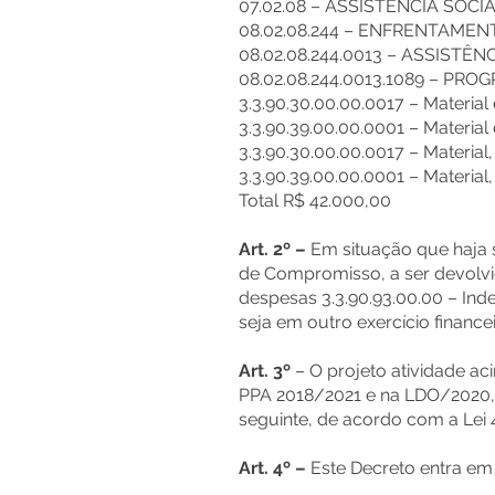
07.02.08 – ASSISTÊNCIA SOCI
08.02.08.244 – ENFRENTAME
08.02.08.244.0013 – ASSISTÊ
08.02.08.244.0013.1089 – P
3.3.90.30.00.00.0017 – Materi
3.3.90.39.00.00.0001 – Materi
3.3.90.30.00.00.0017 – Material
3.3.90.39.00.00.0001 – Materia
Total R$ 42.000,00
Art. 2º –
Em situação que haja s
de Compromisso, a ser devolvi
despesas 3.3.90.93.00.00 – In
seja em outro exercício financei
Art. 3º
– O projeto atividade ac
PPA 2018/2021 e na LDO/2020, 
seguinte, de acordo com a Lei 
Art. 4º –
Este Decreto entra em