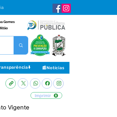
ia
na Gomes
iltão
ransparência⬇️
📰Notícias
Imprimir
nto Vigente