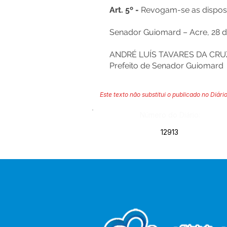
Art. 5º -
Revogam-se as disposi
Senador Guiomard – Acre, 28 d
ANDRÉ LUÍS TAVARES DA CRU
Prefeito de Senador Guiomard
Este texto não substitui o publicado no Diário
Número do Diário:
12913