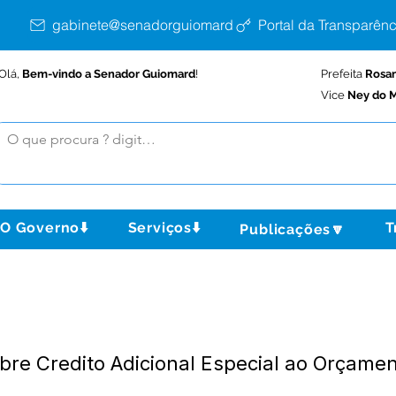
gabinete@senadorguiomard.ac.gov.br
Portal da Transparênc
Olá,
Bem-vindo a Senador Guiomard
!
Prefeita
Rosa
Vice
Ney do M
O Governo⬇️
Serviços⬇️
T
Publicações🔽
bre Credito Adicional Especial ao Orçame