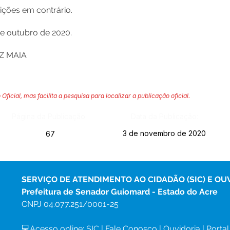
ções em contrário.
e outubro de 2020.
Z MAIA
 Oficial, mas facilita a pesquisa para localizar a publicação oficial.
Página da Publicação:
Data da Publicação:
3 de novembro de 2020
67
SERVIÇO DE ATENDIMENTO AO CIDADÃO (SIC) E OU
Prefeitura de Senador Guiomard - Estado do Acre
CNPJ 
04.077.251/0001-25
💻Acesso online: 
SIC 
| 
Fale Conosco
 | 
Ouvidoria
|
Portal