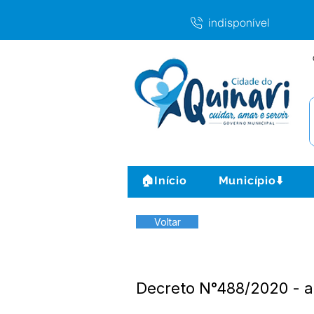
indisponível
🏠Início
Município⬇️
Voltar
Decreto N°488/2020 - a