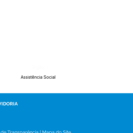
Órgão:
Assistência Social
VIDORIA
 de Transparência
 | 
Mapa do Site