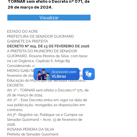
TORNAR sem efeito o Decreto nº 071, de
26 de março de 2024.
Visualizar
ESTADO DO ACRE
PREFEITURA DE SENADOR GUIOMARD
GABINETE DA PREFEITA
DECRETO Nº 015, DE 13 DE FEVEREIRO DE 2026
A PREFEITA DO MUNICÍPIO DE SENADOR
GUIOMARD, Rosana Pereira da Silva, com base
na Lei Orgânica, Capítulo II, Artigo 89.
Considerando, o
MEMO/GAB/SEMED/Nº062/2026, de 12 de
fevereiro de 2026, da Secretaria Municipal de
Educação do Município de Senador Guiomard;
DECRETA:
Art. 1º - TORNAR sem efeito o Decreto nº 071, de
26 de março de 2024;
Art. 2º. - Este Decreto entra em vigor na data de
sua publicação, revogadas as disposições em
contrário.
Art.3º- Registre-se, Publique-se e Cumpra-se.
Senador Guiomard – Acre, 13 de fevereiro de
2026.
ROSANA PEREIRA DA SILVA
Prefeita de Senador Guiomard