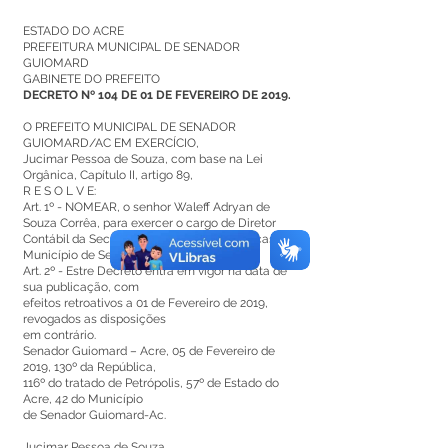
ESTADO DO ACRE
PREFEITURA MUNICIPAL DE SENADOR
GUIOMARD
GABINETE DO PREFEITO
DECRETO Nº 104 DE 01 DE FEVEREIRO DE 2019.
O PREFEITO MUNICIPAL DE SENADOR
GUIOMARD/AC EM EXERCÍCIO,
Jucimar Pessoa de Souza, com base na Lei
Orgânica, Capítulo II, artigo 89,
R E S O L V E:
Art. 1º - NOMEAR, o senhor Waleff Adryan de
Souza Corrêa, para exercer o cargo de Diretor
Contábil da Secretaria Municipal de Finanças do
Município de Senador Guiomard
Art. 2º - Estre Decreto entra em vigor na data de
sua publicação, com
efeitos retroativos a 01 de Fevereiro de 2019,
revogados as disposições
em contrário.
Senador Guiomard – Acre, 05 de Fevereiro de
2019, 130º da República,
116º do tratado de Petrópolis, 57º de Estado do
Acre, 42 do Município
de Senador Guiomard-Ac.
Jucimar Pessoa de Souza