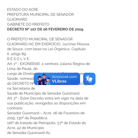
ESTADO DO ACRE
PREFEITURA MUNICIPAL DE SENADOR
GUIOMARD
GABINETE DO PREFEITO
DECRETO Nº 107 DE 06 FEVEREIRO DE 2019.
O PREFEITO MUNICIPAL DE SENADOR
GUIOMARD/AC EM EXERCÍCIO, Jucimar Pessoa
de Souza, com base na Lei Orgânica, Capítulo
II, artigo 89,
R E S O L V E:
Art. 1º - EXONERAR, a senhora Juliana Regina de
Lima de Paula, do
cargo de Diretora do Núcleo de Educação em
Saúde, nomeada através
do DECRETO Nº 27 DE 07 DE JANEIRO DE 2019,
na Secretaria de
Saúde do Município de Senador Guiomard.
Art. 2º - Estre Decreto entra em vigor na data de
sua publicação, revogados as disposições em
contrário.
Senador Guiomard – Acre, 06 de Fevereiro de
2019, 130º da República,
116º do tratado de Petrópolis, 57º de Estado do
Acre, 42 do Município
de Senador Guiomard-Ac.