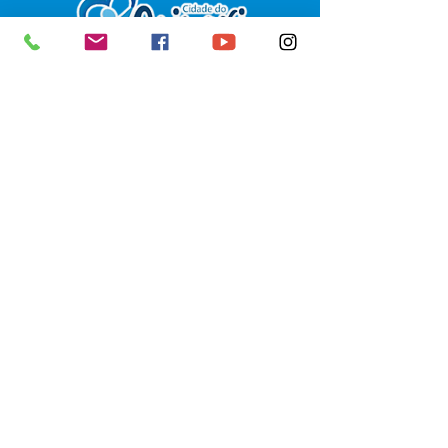
SERVIÇO DE ATENDIMENTO AO 
CIDADÃO (SIC) E OUVIDORIA
Prefeitura de Senador Guiomard - 
Estado do Acre
CNPJ 
04.077.251/0001-25
💻Acesso online: 
SIC 
| 
Fale Conosco
 | 
Ouvidoria
|
Portal de Transparência
 | 
Mapa do Site
📱Fone: +55 (68) 98122-0970 
(Responsável Izabel Cristina)
🏢 Av. Castelo Branco, nº 1.520, CEP 
69.925-000, Centro, Senador 
Guiomard, Acre