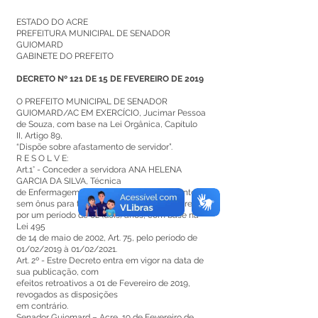
ESTADO DO ACRE
PREFEITURA MUNICIPAL DE SENADOR
GUIOMARD
GABINETE DO PREFEITO
DECRETO Nº 121 DE 15 DE FEVEREIRO DE 2019
O PREFEITO MUNICIPAL DE SENADOR
GUIOMARD/AC EM EXERCÍCIO, Jucimar Pessoa
de Souza, com base na Lei Orgânica, Capítulo
II, Artigo 89,
“Dispõe sobre afastamento de servidor”.
R E S O L V E:
Art.1° - Conceder a servidora ANA HELENA
GARCIA DA SILVA, Técnica
de Enfermagem, matrícula 2516, afastamento
sem ônus para tratar de assuntos particulares,
por um período de 02 (dois) anos, com base na
Lei 495
de 14 de maio de 2002, Art. 75, pelo período de
01/02/2019 à 01/02/2021.
Art. 2º - Estre Decreto entra em vigor na data de
sua publicação, com
efeitos retroativos a 01 de Fevereiro de 2019,
revogados as disposições
em contrário.
Senador Guiomard – Acre, 19 de Fevereiro de