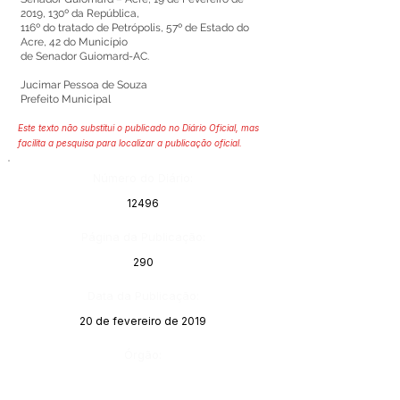
2019, 130º da República,
116º do tratado de Petrópolis, 57º de Estado do
Acre, 42 do Município
de Senador Guiomard-AC.
Jucimar Pessoa de Souza
Prefeito Municipal
Este texto não substitui o publicado no Diário Oficial, mas
facilita a pesquisa para localizar a publicação oficial.
Número do Diário:
12496
Página da Publicação:
290
Data da Publicação:
20 de fevereiro de 2019
Órgão: