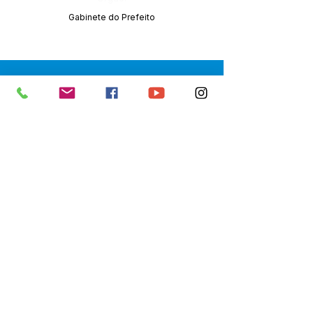
Gabinete do Prefeito
SERVIÇO DE ATENDIMENTO AO 
CIDADÃO (SIC) E OUVIDORIA
Prefeitura de Senador Guiomard - 
Estado do Acre
CNPJ 
04.077.251/0001-25
💻Acesso online: 
SIC 
| 
Fale Conosco
 | 
Ouvidoria
|
Portal de Transparência
 | 
Mapa do Site