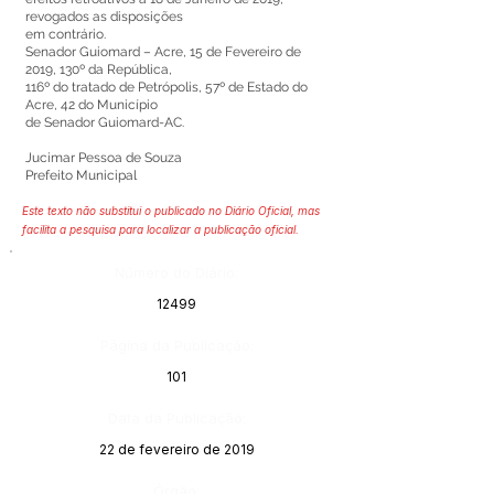
revogados as disposições
em contrário.
Senador Guiomard – Acre, 15 de Fevereiro de
2019, 130º da República,
116º do tratado de Petrópolis, 57º de Estado do
Acre, 42 do Município
de Senador Guiomard-AC.
Jucimar Pessoa de Souza
Prefeito Municipal
Este texto não substitui o publicado no Diário Oficial, mas
facilita a pesquisa para localizar a publicação oficial.
Número do Diário:
12499
Página da Publicação:
101
Data da Publicação:
22 de fevereiro de 2019
Órgão: