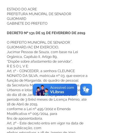
ESTADO DO ACRE
PREFEITURA MUNICIPAL DE SENADOR
GUIOMARD
GABINETE DO PREFEITO
DECRETO Nº 131 DE 15 DE FEVEREIRO DE 2019
O PREFEITO MUNICIPAL DE SENADOR
GUIOMARD/AC EM EXERCÍCIO,
Jucimar Pessoa de Souza, com base na Lei
Orgânica, Capítulo II, Artigo 89,
“Dispõe sobre afastamento de servidor”.
R E S O L V E:
Art. 1º - CONCEDER, a senhora CLEUNICE
NONATO DA SILVA, matrícula nº 03, que exerce a
função de Margarida, do quadro de pessoal
da Secretaria Municipal de Obras e Serviços
Urbanos e lotada na referida Secretaria, a partir
do dia 18 de Janeiro de 2019, gozo de 1 (um)
período de 3 (três) meses de Licença Prêmio, até
18 de Abril de 2019,
conforme a Lei nº 495/2002 e Emenda
Modificativa nº 005/2014, para
fins de aposentadoria.
Art. 2º - Este decreto entra em vigor na data de
sua publicação, com
efeitos retroativos a 18 de Janeiro de 2019,