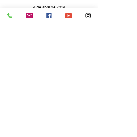
4 de abril de 2019
Órgão:
Gabinete do Prefeito
SERVIÇO DE ATENDIMENTO AO 
CIDADÃO (SIC) E OUVIDORIA
Prefeitura de Senador Guiomard - 
Estado do Acre
CNPJ 
04.077.251/0001-25
💻Acesso online: 
SIC 
| 
Fale Conosco
 | 