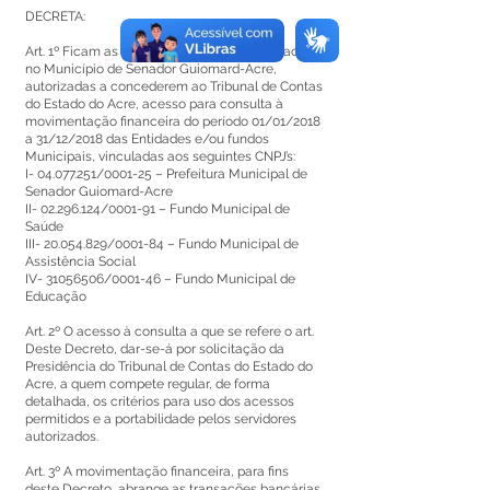
DECRETA:
Art. 1º Ficam as Instituições bancárias sediadas
no Município de Senador Guiomard-Acre,
autorizadas a concederem ao Tribunal de Contas
do Estado do Acre, acesso para consulta à
movimentação financeira do período 01/01/2018
a 31/12/2018 das Entidades e/ou fundos
Municipais, vinculadas aos seguintes CNPJ’s:
I-
04.077.251
/0001-25 – Prefeitura Municipal de
Senador Guiomard-Acre
II-
02.296.124
/0001-91 – Fundo Municipal de
Saúde
III-
20.054.829
/0001-84 – Fundo Municipal de
Assistência Social
IV-
31056506
/0001-46 – Fundo Municipal de
Educação
Art. 2º O acesso à consulta a que se refere o art.
Deste Decreto, dar-se-á por solicitação da
Presidência do Tribunal de Contas do Estado do
Acre, a quem compete regular, de forma
detalhada, os critérios para uso dos acessos
permitidos e a portabilidade pelos servidores
autorizados.
Art. 3º A movimentação financeira, para fins
deste Decreto, abrange as transações bancárias