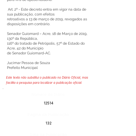
Art. 2º - Este decreto entra em vigor na data de
sua publicação, com efeitos
retroativos a 13 de março de 2019, revogados as
disposições em contrário.
Senador Guiomard – Acre, 18 de Março de 2019,
130º da República,
116º do tratado de Petrópolis, 57º de Estado do
Acre, 42 do Município
de Senador Guiomard-AC.
Jucimar Pessoa de Souza
Prefeito Municipal
Este texto não substitui o publicado no Diário Oficial, mas
facilita a pesquisa para localizar a publicação oficial.
Número do Diário:
12514
Página da Publicação:
132
Data da Publicação: