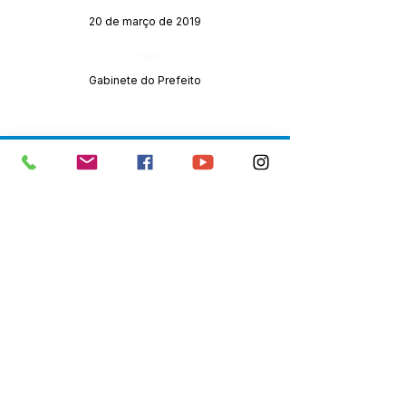
20 de março de 2019
Órgão:
Gabinete do Prefeito
SERVIÇO DE ATENDIMENTO AO 
CIDADÃO (SIC) E OUVIDORIA
Prefeitura de Senador Guiomard - 
Estado do Acre
CNPJ 
04.077.251/0001-25
💻Acesso online: 
SIC 
| 
Fale Conosco
 | 