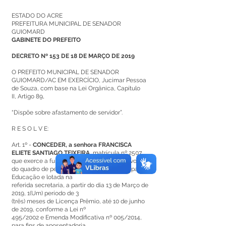
ESTADO DO ACRE
PREFEITURA MUNICIPAL DE SENADOR
GUIOMARD
GABINETE DO PREFEITO
DECRETO Nº 153 DE 18 DE MARÇO DE 2019
O PREFEITO MUNICIPAL DE SENADOR
GUIOMARD/AC EM EXERCÍCIO, Jucimar Pessoa
de Souza, com base na Lei Orgânica, Capítulo
II, Artigo 89,
“Dispõe sobre afastamento de servidor”.
R E S O L V E:
Art. 1º -
CONCEDER, a senhora FRANCISCA
ELIETE SANTIAGO TEIXEIRA
, matrícula nº 2507,
que exerce a função de Apoio administrativo,
do quadro de pessoal da Secretaria Municipal de
Educação e lotada na
referida secretaria, a partir do dia 13 de Março de
2019, 1(Um) período de 3
(três) meses de Licença Prêmio, até 10 de junho
de 2019, conforme a Lei nº
495/2002 e Emenda Modificativa nº 005/2014,
para fins de aposentadoria.