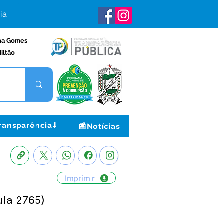
ia
na Gomes
iltão
ransparência⬇️
📰Notícias
Imprimir
ula 2765)