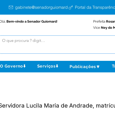
gabinete@senadorguiomard.ac.gov.br
Portal da Transparênc
Olá,
Bem-vindo a Senador Guiomard
!
Prefeita
Rosa
Vice
Ney do M
O Governo⬇️
Serviços⬇️
T
Publicações🔽
ervidora Lucila Maria de Andrade, matríc