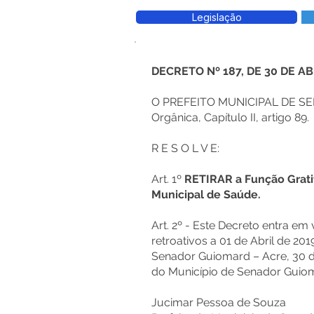
Legislação
DECRETO Nº 187, DE 30 DE AB
O PREFEITO MUNICIPAL DE SE
Orgânica, Capítulo II, artigo 89.
R E S O L V E:
Art. 1º
RETIRAR a Função Gratif
Municipal de Saúde.
Art. 2º - Este Decreto entra em
retroativos a 01 de Abril de 20
Senador Guiomard – Acre, 30 de
do Município de Senador Guiom
Jucimar Pessoa de Souza