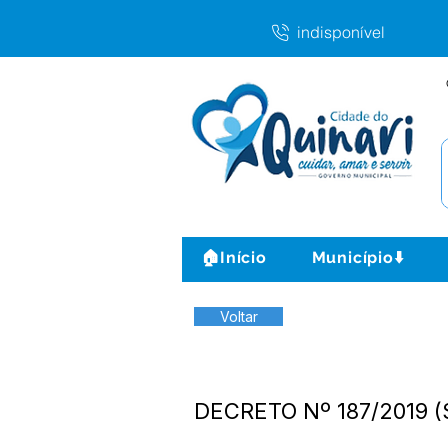
indisponível
🏠Início
Município⬇️
Voltar
DECRETO Nº 187/2019 (S