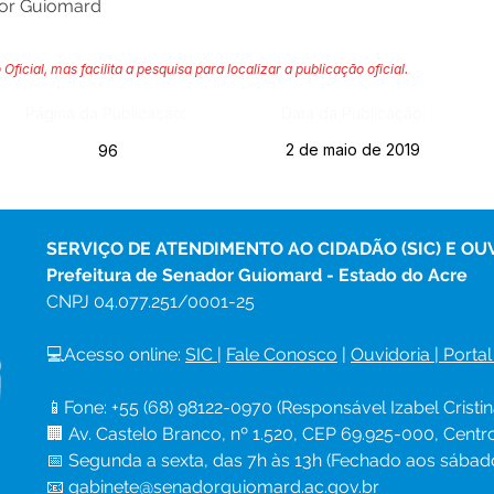
dor Guiomard
 Oficial, mas facilita a pesquisa para localizar a publicação oficial.
Página da Publicação:
Data da Publicação:
2 de maio de 2019
96
SERVIÇO DE ATENDIMENTO AO CIDADÃO (SIC) E OU
Prefeitura de Senador Guiomard - Estado do Acre
CNPJ 
04.077.251/0001-25
💻Acesso online: 
SIC 
| 
Fale Conosco
 | 
Ouvidoria
|
Portal
📱Fone: +55 (68) 98122-0970 (Responsável Izabel Cristin
🏢 Av. Castelo Branco, nº 1.520, CEP 69.925-000, Cent
📅 Segunda a sexta, das 7h às 13h (Fechado aos sábad
📧 
gabinete@senadorguiomard.ac.gov.br