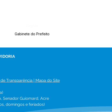
Órgão:
Gabinete do Prefeito
VIDORIA
 de Transparência
 | 
Mapa do Site
a)
ro, Senador Guiomard, Acre
os, domingos e feriados)