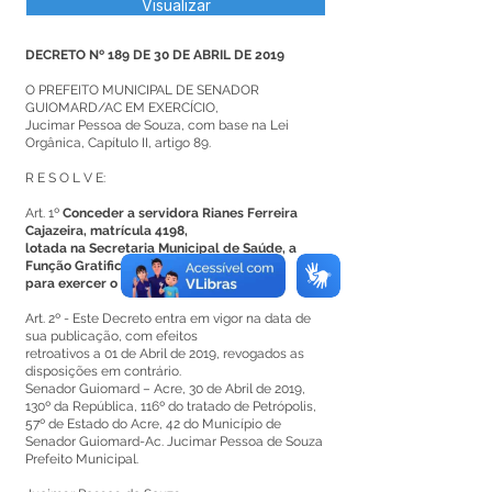
Visualizar
DECRETO Nº 189 DE 30 DE ABRIL DE 2019
O PREFEITO MUNICIPAL DE SENADOR
GUIOMARD/AC EM EXERCÍCIO,
Jucimar Pessoa de Souza, com base na Lei
Orgânica, Capítulo II, artigo 89.
R E S O L V E:
Art. 1º
Conceder a servidora Rianes Ferreira
Cajazeira, matrícula 4198,
lotada na Secretaria Municipal de Saúde, a
Função Gratificada - FG -1,
para exercer o cargo de Enfermeira.
Art. 2º - Este Decreto entra em vigor na data de
sua publicação, com efeitos
retroativos a 01 de Abril de 2019, revogados as
disposições em contrário.
Senador Guiomard – Acre, 30 de Abril de 2019,
130º da República, 116º do tratado de Petrópolis,
57º de Estado do Acre, 42 do Município de
Senador Guiomard-Ac. Jucimar Pessoa de Souza
Prefeito Municipal.