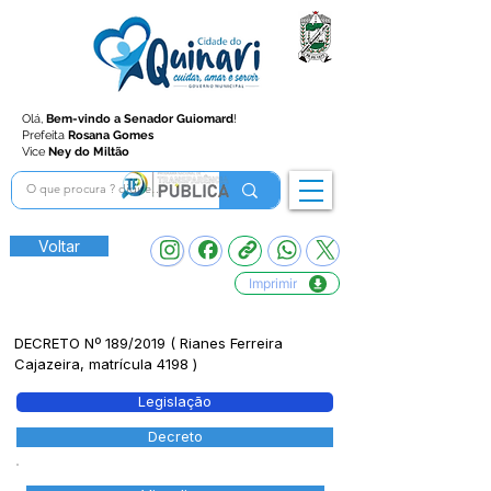
Olá,
Bem-vindo a Senador Guiomard
!
Prefeita
Rosana Gomes
Vice
Ney do Miltão
Voltar
Imprimir
DECRETO Nº 189/2019 ( Rianes Ferreira
Cajazeira, matrícula 4198 )
Legislação
Decreto