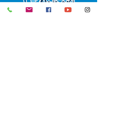
SERVIÇO DE ATENDIMENTO AO 
CIDADÃO (SIC) E OUVIDORIA
Prefeitura de Senador Guiomard - 
Estado do Acre
CNPJ 
04.077.251/0001-25
💻Acesso online: 
SIC 
| 
Fale Conosco
 | 
Ouvidoria
|
Portal de Transparência
 | 
Mapa do Site
📱Fone: +55 (68) 98122-0970 
(Responsável Izabel Cristina)
🏢 Av. Castelo Branco, nº 1.520, CEP 
69.925-000, Centro, Senador 
Guiomard, Acre
📅 Segunda a sexta, das 7h às 13h 