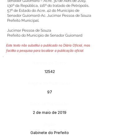
Senador Guiomard – Acre, 30 de Abril de 2019,
130º da República, 116º do tratado de Petrópolis,
57º de Estado do Acre, 42 do Município de
Senador Guiomard-Ac. Jucimar Pessoa de Souza
Prefeito Municipal.
Jucimar Pessoa de Souza
Prefeito do Município de Senador Guiomard
Este texto não substitui o publicado no Diário Oficial, mas
facilita a pesquisa para localizar a publicação oficial.
Número do Diário:
12542
Página da Publicação:
97
Data da Publicação:
2 de maio de 2019
Órgão:
Gabinete do Prefeito