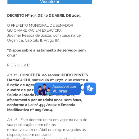
Visualizar
DECRETO Nº 195 DE 30 DE ABRIL DE 2019.
O PREFEITO MUNICIPAL DE SENADOR
GUIOMARD/AC EM EXERCÍCIO,
Jucimar Pessoa de Souza, com base na Lei
Orgânica, Capítulo II, Artigo 89,
“Dispõe sobre afastamento de servidor sem
ônus”.
R E S O L V E:
Art. 1º -
CONCEDER, ao senhor HIDEKI PONTES
HAMAGUCHI, matrícula nº 4272, que exerce a
função de Agente Comunitário de Saúde, do
quadro de pessoal da Secretaria Municipal de
Saúde e lotado na referida secretaria,
afastamento por 02 (dois) anos, sem ônus,
conforme a Lei nº 495/2002 e Emenda
Modificativa nº 005/2014.
Art. 2º - Este decreto entra em vigor na data de
sua publicação, com efeitos
retroativos a 01 de Abril de 2019, revogados as
disposições em contrário.