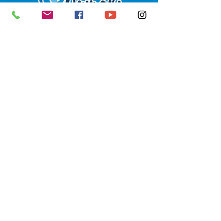
SERVIÇO DE ATENDIMENTO AO 
CIDADÃO (SIC) E OUVIDORIA
Prefeitura de Senador Guiomard - 
Estado do Acre
CNPJ 
04.077.251/0001-25
💻Acesso online: 
SIC 
| 
Fale Conosco
 | 
Ouvidoria
|
Portal de Transparência
 | 
Mapa do Site
📱Fone: +55 (68) 98122-0970 
(Responsável Izabel Cristina)
🏢 Av. Castelo Branco, nº 1.520, CEP 
69.925-000, Centro, Senador 
Guiomard, Acre
📅 Segunda a sexta, das 7h às 13h 