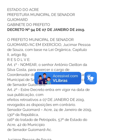
ESTADO DO ACRE
PREFEITURA MUNICIPAL DE SENADOR
GUIOMARD
GABINETE DO PREFEITO
DECRETO Nº 94 DE 07 DE JANEIRO DE 2019.
O PREFEITO MUNICIPAL DE SENADOR
GUIOMARD/AC EM EXERCÍCIO, Jucimar Pessoa
de Souza, com base na Lei Orgânica, Capítulo
II, artigo 89,
R E S O L V E:
Art. 1º - NOMEAR, o senhor Antônio Cleilton da
Silva Costa, para exercer o cargo de
Coordenador do CREAS, vinculado a Secretaria
Municipal de Saúde, Símbolo CC4, do Município
de Senador Guiomard.
Art. 2º - Estre Decreto entra em vigor na data de
sua publicação, com
efeitos retroativos a 07 DE JANEIRO DE 2019,
revogados as disposições em contrário.
Senador Guiomard – Acre, 24 de Janeiro de 2019,
130º da República,
116º do tratado de Petrópolis, 57º de Estado do
Acre, 42 do Município
de Senador Guiomard-Ac.
Jucimar Pessoa de Souza