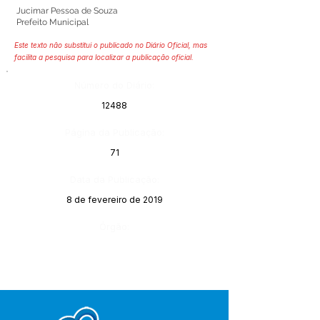
Jucimar Pessoa de Souza
Prefeito Municipal
Este texto não substitui o publicado no Diário Oficial, mas
facilita a pesquisa para localizar a publicação oficial.
Número do Diário:
12488
Página da Publicação:
71
Data da Publicação:
8 de fevereiro de 2019
Órgão: