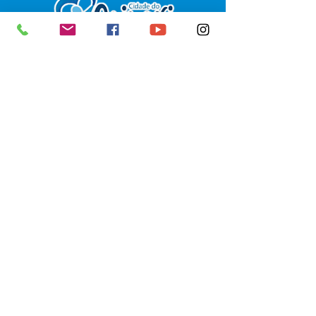
SERVIÇO DE ATENDIMENTO AO 
CIDADÃO (SIC) E OUVIDORIA
Prefeitura de Senador Guiomard - 
Estado do Acre
CNPJ 
04.077.251/0001-25
💻Acesso online: 
SIC 
| 
Fale Conosco
 | 
Ouvidoria
|
Portal de Transparência
 | 
Mapa do Site
📱Fone: +55 (68) 98122-0970 
(Responsável Izabel Cristina)
🏢 Av. Castelo Branco, nº 1.520, CEP 
69.925-000, Centro, Senador 
Guiomard, Acre