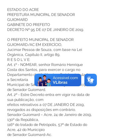
ESTADO DO ACRE
PREFEITURA MUNICIPAL DE SENADOR
GUIOMARD
GABINETE DO PREFEITO
DECRETO Nº 95 DE 07 DE JANEIRO DE 2019.
O PREFEITO MUNICIPAL DE SENADOR
GUIOMARD/AC EM EXERCÍCIO,
Jucimar Pessoa de Souza, com base na Lei
Orgânica, Capítulo II, artigo 89,
R E S O L V E:
Art. 1º - NOMEAR, senhor Romário Henrique
Costa dos Santos, para exercer o cargo no
Departamento de Vigilância e Saúde, vinculado
a Secretaria
Municipal de Saúde, Símbolo CC3, do Município
de Senador Guiomard.
Art. 2º - Estre Decreto entra em vigor na data de
sua publicação, com
efeitos retroativos a 07 DE JANEIRO DE 2019,
revogados as disposições em contrário.
Senador Guiomard – Acre, 24 de Janeiro de 2019,
130º da República,
116º do tratado de Petrópolis, 57º de Estado do
Acre, 42 do Município
de Senador Guiomard-Ac.