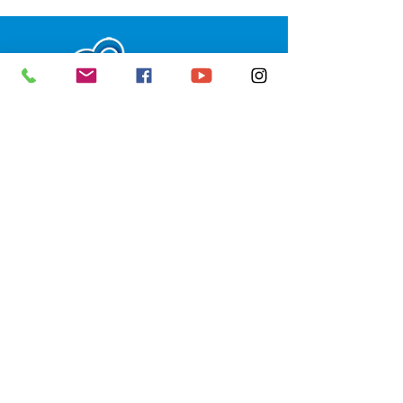
SERVIÇO DE ATENDIMENTO AO 
CIDADÃO (SIC) E OUVIDORIA
Prefeitura de Senador Guiomard - 
Estado do Acre
CNPJ 
04.077.251/0001-25
💻Acesso online: 
SIC 
| 
Fale Conosco
 | 
Ouvidoria
|
Portal de Transparência
 | 
Mapa do Site
📱Fone: +55 (68) 98122-0970 
(Responsável Izabel Cristina)
🏢 Av. Castelo Branco, nº 1.520, CEP 