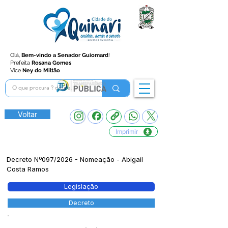
Olá,
Bem-vindo a Senador Guiomard
!
Prefeita
Rosana Gomes
Vice
Ney do Miltão
Voltar
Imprimir
Decreto Nº097/2026 - Nomeação - Abigail
Costa Ramos
Legislação
Decreto