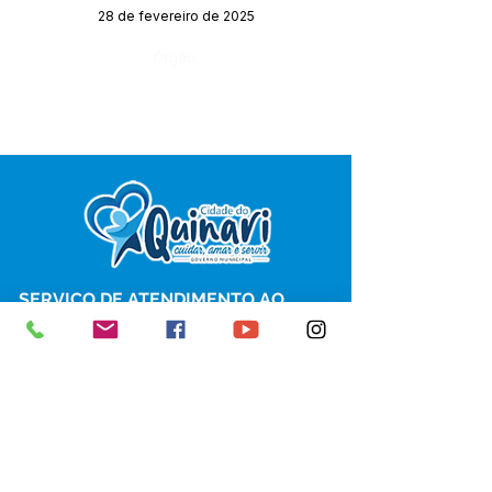
28 de fevereiro de 2025
Órgão:
SERVIÇO DE ATENDIMENTO AO 
CIDADÃO (SIC) E OUVIDORIA
Prefeitura de Senador Guiomard - 
Estado do Acre
CNPJ 
04.077.251/0001-25
💻Acesso online: 
SIC 
| 
Fale Conosco
 | 
Ouvidoria
|
Portal de Transparência
 | 