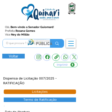
Olá,
Bem-vindo a Senador Guiomard
!
Prefeita
Rosana Gomes
Vice
Ney do Miltão
Voltar
Imprimir
Dispensa de Licitação 007/2025 -
RATIFICAÇÃO
Licitações
Termo de Ratificação
Data de Abertura