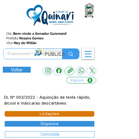
Olá,
Bem-vindo a Senador Guiomard
!
Prefeita
Rosana Gomes
Vice
Ney do Miltão
Voltar
Imprimir
DL N° 003/2022 - Aquisição de teste rápido,
álcool e máscaras descartáveis
Licitações
Dispensa
Concluída