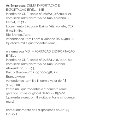
As Empresas:
DELTA IMPORTAÇÃO E
EXPORTAÇÃO EIRELI - ME,
inscrita no CNPJ sob o nº.
28.651.546
/0001-21,
com sede administrativa na Rua Abrahim S.
Farhat, nº 57 –
Loteamento São José, Bairro: Vila Ivonete, CEP:
69.918-580
,
Rio Branco/Acre,
vencedor do item I com o valor de R$ 14.400,00
(quatorze mil e quatrocentos reais),
e a empresa MD IMPORTAÇÃO E EXPORTAÇÃO
EIRELI,
inscrita no CNPJ sob o nº.
27.664.758
/0001-80,
com sede administrativa na Rua Coronel
Alexandrino, nº 494,
Bairro: Bosque, CEP:
69.900-658
, Rio
Branco/Acre,
vencedor do item II e III com o valor de R$
30.450,00
(trinta mil, quatrocentos e cinquenta reais),
gerando um valor global de R$ 44.850,00
(quarenta e quatro mil e oitocentos e cinquenta
reais),
com fundamento nas disposições no Art. 75,
Inciso II