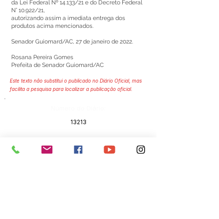
da Lei Federal Nº 14.133/21 e do Decreto Federal
N° 10.922/21,
autorizando assim a imediata entrega dos
produtos acima mencionados.
Senador Guiomard/AC, 27 de janeiro de 2022.
Rosana Pereira Gomes
Prefeita de Senador Guiomard/AC
Este texto não substitui o publicado no Diário Oficial, mas
facilita a pesquisa para localizar a publicação oficial.
Número do Diário:
13213
Página da Publicação:
269
Data da Publicação:
28 de janeiro de 2022
Órgão:
Sec. Saúde