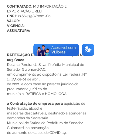
CONTRATADO:
MD IMPORTAÇÃO E
EXPORTAÇÃO EIRELI
CNPJ:
27.664.758
/0001-80
VALOR:
VIGÊNCIA:
ASSINATURA:
RATIFICAÇÃO DE DISPENSA DE LICITAÇÃO Nº
003/2022
Rosana Pereira da Silva, Prefeita Municipal de
Senador Guiomard/AC,
em cumprimento ao disposto na Lei Federal Nº
14.133 de 01 de abril
de 2021, e com base no parecer jurídico da
procuradoria jurídica do
município, RATIFICA e HOMOLOGA
a Contratação de empresa para
aquisição de
teste rápido, álcool e
máscaras descartáveis, destinado a atender as
demandas da Secretaria
Municipal de Saúde da Prefeitura de Senador
Guiomard, na prevenção
do aumento de casos do COVID-19.