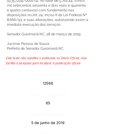
19.357.204
/0001-02, no valor de 5.762,44, (cinco
mil setecentos sessenta e dois reais e quarenta
e quatro centavos) com fundamento nas
disposições no Art. 24, Inciso II da Lei Federal Nº
8.666/93, e suas alterações, autorizando assim a
imediata execução dos serviços.
Senador Guiomard/AC, 28 de março de 2019.
Jucimar Pessoa de Souza
Prefeito de Senador Guiomard/AC
Este texto não substitui o publicado no Diário Oficial, mas
facilita a pesquisa para localizar a publicação oficial.
Número do Diário:
12566
Página da Publicação:
65
Data da Publicação:
5 de junho de 2019