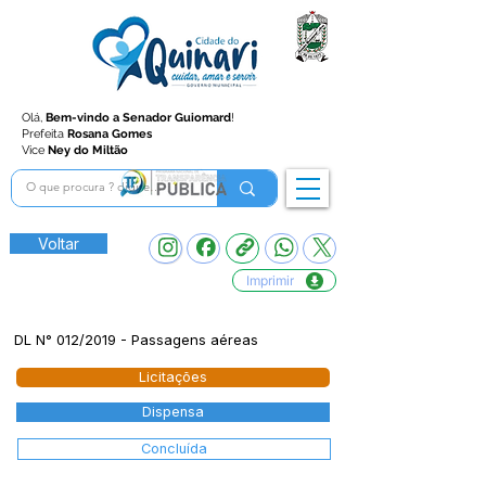
Olá,
Bem-vindo a Senador Guiomard
!
Prefeita
Rosana Gomes
Vice
Ney do Miltão
Voltar
Imprimir
DL N° 012/2019 - Passagens aéreas
Licitações
Dispensa
Concluída