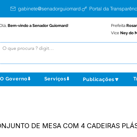
gabinete@senadorguiomard.ac.gov.br
Portal da Transparênc
Olá,
Bem-vindo a Senador Guiomard
!
Prefeita
Rosa
Vice
Ney do M
O Governo⬇️
Serviços⬇️
T
Publicações🔽
CONJUNTO DE MESA COM 4 CADEIRAS PLÁ