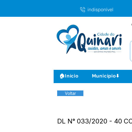
indisponível
🏠Início
Município⬇️
Voltar
DL N° 033/2020 - 40 