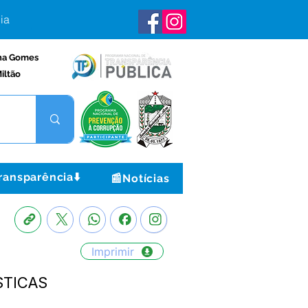
ia
na Gomes
iltão
ransparência⬇️
📰Notícias
Imprimir
STICAS