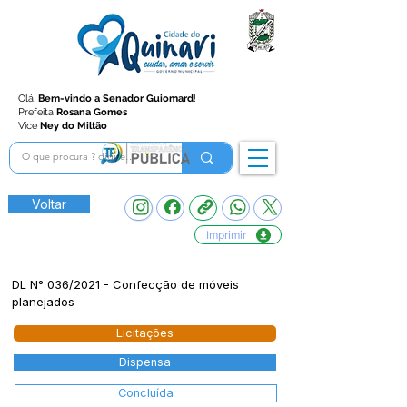
Olá,
Bem-vindo a Senador Guiomard
!
Prefeita
Rosana Gomes
Vice
Ney do Miltão
Voltar
Imprimir
DL N° 036/2021 - Confecção de móveis
planejados
Licitações
Dispensa
Concluída