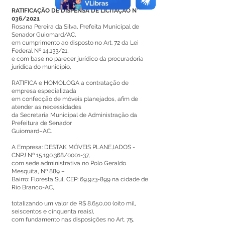
RATIFICAÇÃO DE DISPENSA DE LICITAÇÃO N°
036/2021
Rosana Pereira da Silva, Prefeita Municipal de
Senador Guiomard/AC,
em cumprimento ao disposto no Art. 72 da Lei
Federal Nº 14.133/21,
e com base no parecer jurídico da procuradoria
jurídica do município,
RATIFICA e HOMOLOGA a contratação de
empresa especializada
em confecção de móveis planejados, afim de
atender as necessidades
da Secretaria Municipal de Administração da
Prefeitura de Senador
Guiomard–AC.
A Empresa: DESTAK MÓVEIS PLANEJADOS -
CNPJ Nº
15.190.368
/0001-37,
com sede administrativa no Polo Geraldo
Mesquita, Nº 889 –
Bairro: Floresta Sul, CEP:
69.923-899
na cidade de
Rio Branco-AC,
totalizando um valor de R$ 8.650,00 (oito mil,
seiscentos e cinquenta reais),
com fundamento nas disposições no Art. 75,