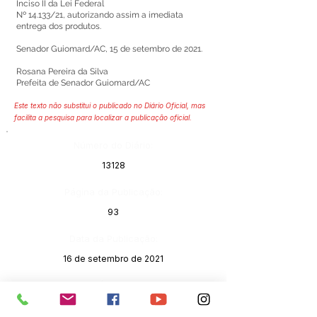
Inciso II da Lei Federal
Nº 14.133/21, autorizando assim a imediata
entrega dos produtos.
Senador Guiomard/AC, 15 de setembro de 2021.
Rosana Pereira da Silva
Prefeita de Senador Guiomard/AC
Este texto não substitui o publicado no Diário Oficial, mas
facilita a pesquisa para localizar a publicação oficial.
Número do Diário:
13128
Página da Publicação:
93
Data da Publicação:
16 de setembro de 2021
Órgão:
Sec. Administração