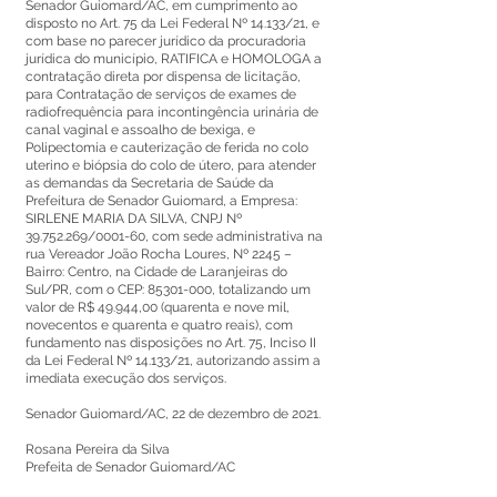
Senador Guiomard/AC, em cumprimento ao
disposto no Art. 75 da Lei Federal Nº 14.133/21, e
com base no parecer jurídico da procuradoria
jurídica do município, RATIFICA e HOMOLOGA a
contratação direta por dispensa de licitação,
para Contratação de serviços de exames de
radiofrequência para incontingência urinária de
canal vaginal e assoalho de bexiga, e
Polipectomia e cauterização de ferida no colo
uterino e biópsia do colo de útero, para atender
as demandas da Secretaria de Saúde da
Prefeitura de Senador Guiomard, a Empresa:
SIRLENE MARIA DA SILVA, CNPJ Nº
39.752.269
/0001-60, com sede administrativa na
rua Vereador João Rocha Loures, Nº 2245 –
Bairro: Centro, na Cidade de Laranjeiras do
Sul/PR, com o CEP:
85301-000
, totalizando um
valor de R$ 49.944,00 (quarenta e nove mil,
novecentos e quarenta e quatro reais), com
fundamento nas disposições no Art. 75, Inciso II
da Lei Federal Nº 14.133/21, autorizando assim a
imediata execução dos serviços.
Senador Guiomard/AC, 22 de dezembro de 2021.
Rosana Pereira da Silva
Prefeita de Senador Guiomard/AC