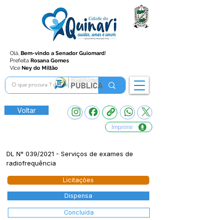
Olá,
Bem-vindo a Senador Guiomard
!
Prefeita
Rosana Gomes
Vice
Ney do Miltão
Voltar
Imprimir
DL N° 039/2021 - Serviços de exames de
radiofrequência
Licitações
Dispensa
Concluída