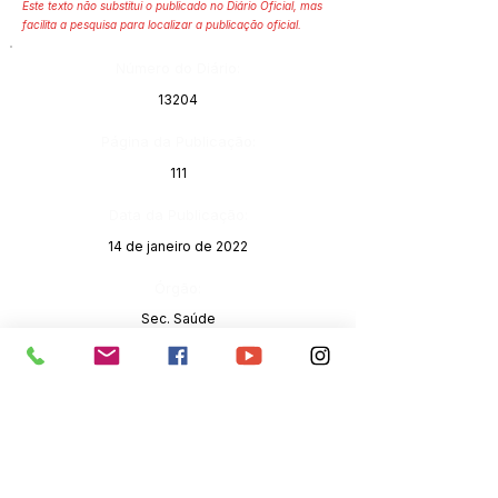
Este texto não substitui o publicado no Diário Oficial, mas
facilita a pesquisa para localizar a publicação oficial.
Número do Diário:
13204
Página da Publicação:
111
Data da Publicação:
14 de janeiro de 2022
Órgão:
Sec. Saúde