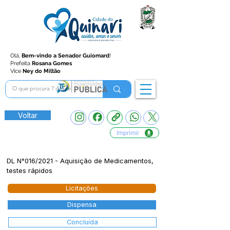
Olá,
Bem-vindo a Senador Guiomard
!
Prefeita
Rosana Gomes
Vice
Ney do Miltão
Voltar
Imprimir
DL N°016/2021 - Aquisição de Medicamentos,
testes rápidos
Licitações
Dispensa
Concluída