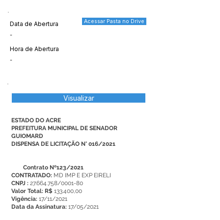
Acessar Pasta no Drive
Data de Abertura
-
Hora de Abertura
-
Visualizar
ESTADO DO ACRE
PREFEITURA MUNICIPAL DE SENADOR
GUIOMARD
DISPENSA DE LICITAÇÃO N° 016/2021
Contrato Nº123/2021
CONTRATADO:
MD IMP E EXP EIRELI
CNPJ :
27.664.758
/0001-80
Valor Total: R$
133.400,00
Vigência:
17/11/2021
Data da Assinatura:
17/05/2021