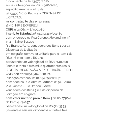
fundamento na lei 13.979/2020
e suas alterações na MP n. 926/2020,
especificamente o art. 4 da
lei 13.979/2020, Ratifica a DISPENSA DE
LICITAÇÃO,
na contratação das empresas:
1) MD IMP E EXP EIRELI
CNPJ n°
27.664.758
/0001-80,
Inscrição Estadual nº
01.052.319
/001-80
com endereço na Rua Coronel Alexandrino, n°
494 – Bairro Bosque –
Rio Branco/Acre, vencedora dos Itens 1 e 2 da
Dispensa de Licitação
em epigrafe, com valor unitário para o Item 1 de
R$ 2,56 e do Item 2 R$ 0,31,
perfazendo um valor global de R$ 133.400,00
( cento e trinta e três mil e quatrocentos reais)
2) DELTA IMPORTAÇÃO & EXPORTAÇÃO –EIRELI,
CNPJ sob nº
28.651.546
/0001-21,
inscrição estadual nº
01.054.057
/001-70
com sede na Rua Abraim Farthart, nº 57, Bairro
Vila Ivonete – Rio Branco – Acre,
vencedora dos Itens 3 e 4 da dispensa de
licitação em epigrafe,
com valor unitário para o Item
3 de R$ 27,50 e
do Item 4 R$ 0.57,
perfazendo um valor global de R$
96.833.33
( noventa e seis mil oitocentos e trinta e três