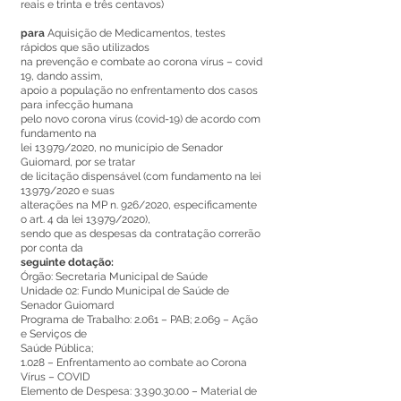
reais e trinta e três centavos)
para
Aquisição de Medicamentos, testes
rápidos que são utilizados
na prevenção e combate ao corona vírus – covid
19, dando assim,
apoio a população no enfrentamento dos casos
para infecção humana
pelo novo corona vírus (covid-19) de acordo com
fundamento na
lei 13.979/2020, no município de Senador
Guiomard, por se tratar
de licitação dispensável (com fundamento na lei
13.979/2020 e suas
alterações na MP n. 926/2020, especificamente
o art. 4 da lei 13.979/2020),
sendo que as despesas da contratação correrão
por conta da
seguinte dotação:
Órgão: Secretaria Municipal de Saúde
Unidade 02: Fundo Municipal de Saúde de
Senador Guiomard
Programa de Trabalho: 2.061 – PAB; 2.069 – Ação
e Serviços de
Saúde Pública;
1.028 – Enfrentamento ao combate ao Corona
Vírus – COVID
Elemento de Despesa:
3.3.90.30.00
– Material de