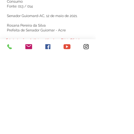
Consumo
Fonte: 013 / 014
Senador Guiomard-AC, 12 de maio de 2021.
Rosana Pereira da Silva
Prefeita de Senador Guiomar - Acre
Este texto não substitui o publicado no Diário Oficial, mas
facilita a pesquisa para localizar a publicação oficial.
Número do Diário:
13044
Página da Publicação:
122
Data da Publicação:
14 de maio de 2021
Órgão:
Sec. Saúde