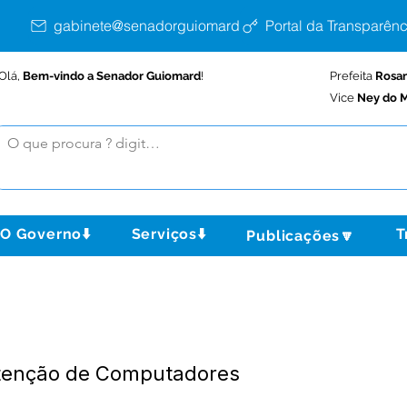
gabinete@senadorguiomard.ac.gov.br
Portal da Transparênc
Olá,
Bem-vindo a Senador Guiomard
!
Prefeita
Rosa
Vice
Ney do M
O Governo⬇️
Serviços⬇️
T
Publicações🔽
tenção de Computadores