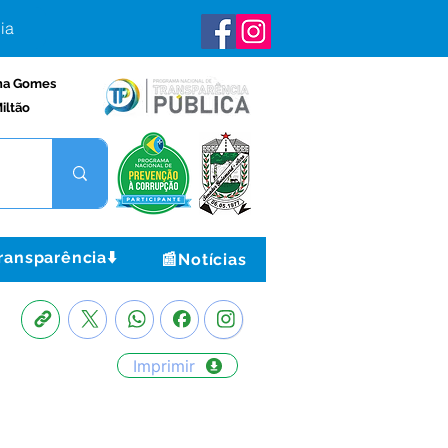
ia
na Gomes
iltão
ransparência⬇️
📰Notícias
Imprimir