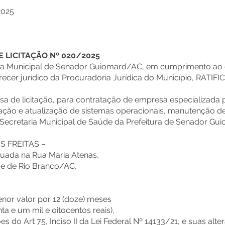
2025
E LICITAÇÃO Nº 020/2025
ita Municipal de Senador Guiomard/AC, em cumprimento ao d
recer jurídico da Procuradoria Jurídica do Município, RAT
nsa de licitação, para contratação de empresa especializad
ação e atualização de sistemas operacionais, manutenção de
Secretaria Municipal de Saúde da Prefeitura de Senador Gu
S FREITAS –
uada na Rua Maria Atenas,
dade de Rio Branco/AC,
nor valor por 12 (doze) meses
ta e um mil e oitocentos reais),
do Art 75, Inciso II da Lei Federal Nº 14133/21, e suas alte