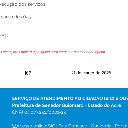
execução dos serviços
março de 2025
d/AC
 Oficial, mas facilita a pesquisa para localizar a publicação oficial.
Página da Publicação:
Data da Publicação:
21 de março de 2025
187
SERVIÇO DE ATENDIMENTO AO CIDADÃO (SIC) E OU
Prefeitura de Senador Guiomard - Estado do Acre
CNPJ 
04.077.251/0001-25
💻Acesso online: 
SIC 
| 
Fale Conosco
 | 
Ouvidoria
|
Portal