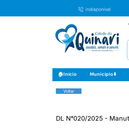
indisponível
🏠Início
Município⬇️
Voltar
DL N°020/2025 - Manu