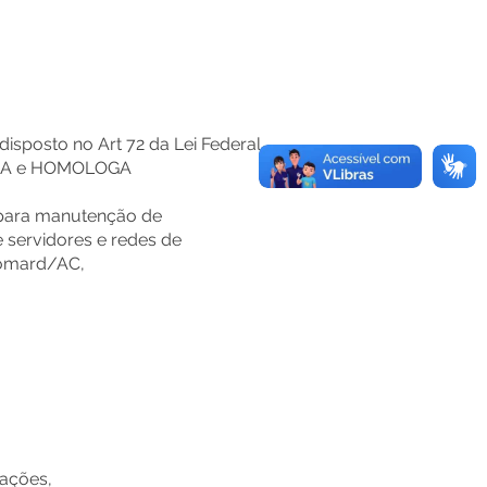
isposto no Art 72 da Lei Federal
IFICA e HOMOLOGA
a para manutenção de
 servidores e redes de
iomard/AC,
rações,