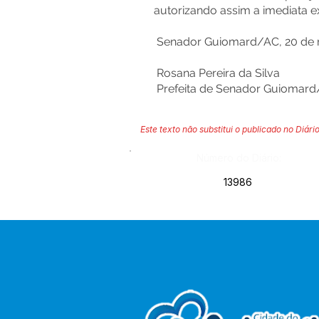
autorizando assim a imediata 
Senador Guiomard/AC, 20 de 
Rosana Pereira da Silva
Prefeita de Senador Guiomar
Este texto não substitui o publicado no Diário
Número do Diário:
13986