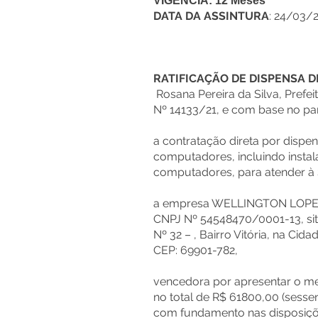
VIGÊNCIA:
12 Meses
DATA DA ASSINTURA
: 24/03/
RATIFICAÇÃO DE DISPENSA D
Rosana Pereira da Silva, Prefe
Nº 14133/21, e com base no pa
a contratação direta por dispe
computadores, incluindo instal
computadores, para atender à 
a empresa WELLINGTON LOPE
CNPJ Nº 54548470/0001-13, sit
Nº 32 – , Bairro Vitória, na Ci
CEP: 69901-782,
vencedora por apresentar o me
no total de R$ 61800,00 (sessen
com fundamento nas disposições 