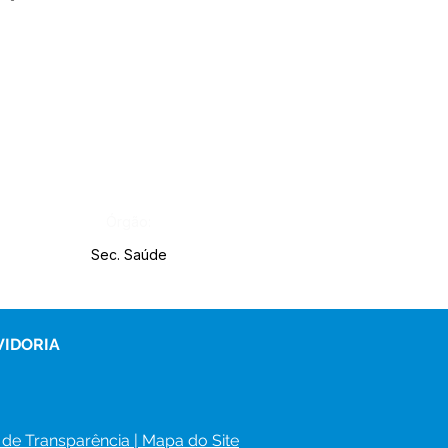
Órgão:
Sec. Saúde
VIDORIA
 de Transparência
 | 
Mapa do Site