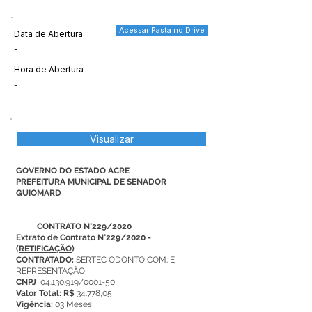
Acessar Pasta no Drive
Data de Abertura
-
Hora de Abertura
-
Visualizar
GOVERNO DO ESTADO ACRE
PREFEITURA MUNICIPAL DE SENADOR
GUIOMARD
CONTRATO N°229/2020
Extrato de Contrato N°229/2020
-
(
RETIFICAÇÃO
)
CONTRATADO:
SERTEC ODONTO COM. E
REPRESENTAÇÃO
CNPJ
04.130.919
/0001-50
Valor Total: R$
34.778,05
Vigência:
03 Meses