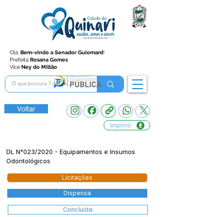
Olá,
Bem-vindo a Senador Guiomard
!
Prefeita
Rosana Gomes
Vice
Ney do Miltão
Voltar
Imprimir
DL N°023/2020 - Equipamentos e Insumos
Odontológicos
Licitações
Dispensa
Concluída