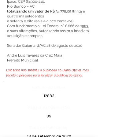
Ipase, CEP
69.900-210
,
Rio Branco – AC,
totalizando um valor de
R$ 34.778,05 (trinta e
quatro mil setecentos
e setenta e oito reais e cinco centavos).
Com fundamento a Lei Federal nº 8.666 de 1993,
e suas alterações, autorizando assim a imediata
aquisição e compras.
Senador Guiomard/AC 28 de agosto de 2020
André Luís Tavares da Cruz Maia
Prefeito Municipal
Este texto não substitui o publicado no Diário Oficial, mas
facilita a pesquisa para localizar a publicação oficial.
Número do Diário:
12883
Página da Publicação:
89
Data da Publicação:
18 de setembro de 2020