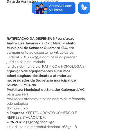
Data da Assinatura:
31/08/2020
RATIFICAÇÃO DA DISPENSA Nº 023/2020
André Luís Tavares da Cruz Maia, Prefeito
Municipal de Senador Guiomard/AC,
em
cumprimento ao disposto no Art. 26 da Lei
Federal nº 8.666/93 e com base no parecer
jurídico da procuradoria
jurídica do município, RATIFICO e HOMOLOGA a
aquisição de equipamentos e insumos
odontológicos, destinado a atender as
necessidades da Secretaria municipal de
Saúde- SEMSA da
Prefeitura Municipal de Senador Guiomard/AC,
para que seja
realizados atendimentos no centro de referencia
odontológica
do município,
a Empresa:
SERTEC ODONTO COMERCIO E
REPRESENTAÇÃO LTDA.
– CNPJ nº
04.130.919
/0001-50,
situada na rua marechal deodoro, nº837 – B.