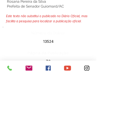
Rosana Pereira da Silva
Prefeita de Senador Guiomard/AC
Este texto não substitui o publicado no Diário Oficial, mas
facilita a pesquisa para localizar a publicação oficial.
Número do Diário:
13524
Página da Publicação:
73
Data da Publicação:
2 de maio de 2023
Órgão:
Gabinete do Prefeito