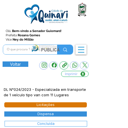
Olá,
Bem-vindo a Senador Guiomard
!
Prefeita
Rosana Gomes
Vice
Ney do Miltão
Voltar
Imprimir
DL N°024/2023 - Especializada em transporte
de 1 veículo tipo van com 11 Lugares
Licitações
Dispensa
Concluída