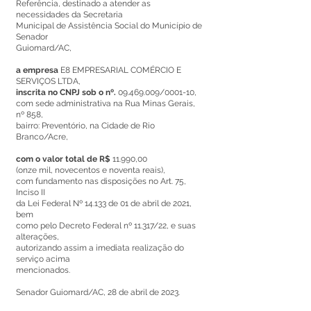
Referência, destinado a atender as
necessidades da Secretaria
Municipal de Assistência Social do Município de
Senador
Guiomard/AC,
a empresa
E8 EMPRESARIAL COMÉRCIO E
SERVIÇOS LTDA,
inscrita no CNPJ sob o nº.
09.469.009
/0001-10,
com sede administrativa na Rua Minas Gerais,
nº 858,
bairro: Preventório, na Cidade de Rio
Branco/Acre,
com o valor total de R$
11.990,00
(onze mil, novecentos e noventa reais),
com fundamento nas disposições no Art. 75,
Inciso II
da Lei Federal Nº 14.133 de 01 de abril de 2021,
bem
como pelo Decreto Federal nº 11.317/22, e suas
alterações,
autorizando assim a imediata realização do
serviço acima
mencionados.
Senador Guiomard/AC, 28 de abril de 2023.