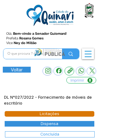
Olá,
Bem-vindo a Senador Guiomard
!
Prefeita
Rosana Gomes
Vice
Ney do Miltão
Voltar
Imprimir
DL N°027/2022 - Fornecimento de móveis de
escritório
Licitações
Dispensa
Concluída