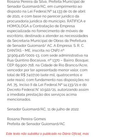
Rosana Pereira da Silva, Prefeita Municipal de
Senador Guiomard/AC, em cumprimento ao
disposto na Lei Federal Nº 14.133 de 01 de abril
de 2021, e com base no parecer jurídico da
procuradoria jurídica do município, RATIFICA e
HOMOLOGA a Contratação de Empresa
especializada no fornecimento de móveis de
escritório, destinado a atender as necessidades
da Secretaria Municipal de Obras da Prefeitura
de Senador Guiomard/ AC. A Empresa: S. R. C.
DANTAS - ME, inscrita no CNPJ nº
32.909.416
/0001-13, com sede administrativa na
Rua Quintino Bocaíuva, nº 1370 – Bairro: Bosque;
CEP:
69.900-718
, na Cidade de Rio Branco/Acre,
vencedor por ter apresentado menor valor, com
total de R$ 7.407,00 (sete mil, quatrocentos e
sete reais), com fundamento nas disposições no
Art. 75, Inciso II da Lei Federal Nº 14.133/21 e do
Decreto Federal N° 10.922/21, autorizando assim
a imediata prestação dos serviços acima
mencionados.
Senador Guiomard/AC, 11 de julho de 2022.
Rosana Pereira Gomes
Prefeita de Senador Guiomard/AC
Este texto não substitui o publicado no Diário Oficial, mas