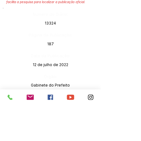
facilita a pesquisa para localizar a publicação oficial.
Número do Diário:
13324
Página da Publicação:
187
Data da Publicação:
12 de julho de 2022
Órgão:
Gabinete do Prefeito