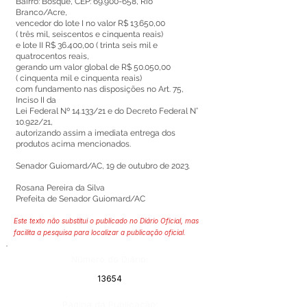
Bairro: Bosque, CEP:
69.900-658
, Rio
Branco/Acre,
vencedor do lote I no valor R$ 13.650,00
( três mil, seiscentos e cinquenta reais)
e lote II R$ 36.400,00 ( trinta seis mil e
quatrocentos reais,
gerando um valor global de R$ 50.050,00
( cinquenta mil e cinquenta reais)
com fundamento nas disposições no Art. 75,
Inciso II da
Lei Federal Nº 14.133/21 e do Decreto Federal N°
10.922/21,
autorizando assim a imediata entrega dos
produtos acima mencionados.
Senador Guiomard/AC, 19 de outubro de 2023.
Rosana Pereira da Silva
Prefeita de Senador Guiomard/AC
Este texto não substitui o publicado no Diário Oficial, mas
facilita a pesquisa para localizar a publicação oficial.
Número do Diário:
13654
Página da Publicação: