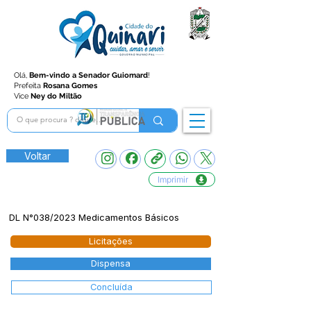
Olá,
Bem-vindo a Senador Guiomard
!
Prefeita
Rosana Gomes
Vice
Ney do Miltão
Voltar
Imprimir
DL N°038/2023 Medicamentos Básicos
Licitações
Dispensa
Concluída