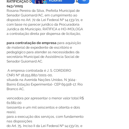
RATIFICAÇÃO DE DISPENSA DE LICITAÇÃO Nº
043/2025
Rosana Pereira da Silva, Prefeita Municipal de
Senador Guiomard/AC, em cumprimento ao
disposto no Art. 72 da Lei Federal Nº 14.133/21, e
com base no parecer jurídico da Procuradoria
Jurídica do Município, RATIFICA e HO-MOLOGA
a contratação direta por dispensa de licitação,
para contratação de empresa
para aquisição
de material de expediente de escritório e
pedagógico para atender as necessidades da
secretária Municipal de Assistência Social de
Senador Guiomard AC.
A empresa contratada é J. S. CORDEIRO
CNPJ Nº
18.255.882
/0001-00,
situada na Avenida Nações Unidas, N 3024-
Bairro Estação Experimental- CEP
69.918-17
, Rio
Branco AC,
vencedora por apresentar o menor valor total R$
61.682,00
(sessenta e um mil seiscentos e oitenta e dois
reais),
para a execução dos serviços, com fundamento
nas disposições
do Art. 75, Inciso II da Lei Federal Nº 14.133/21, e