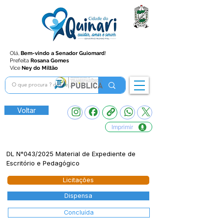
Olá,
Bem-vindo a Senador Guiomard
!
Prefeita
Rosana Gomes
Vice
Ney do Miltão
Voltar
Imprimir
DL N°043/2025 Material de Expediente de
Escritório e Pedagógico
Licitações
Dispensa
Concluída