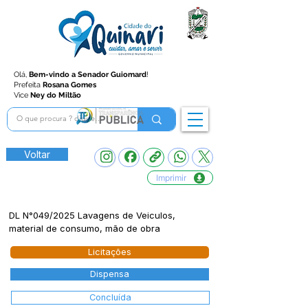
Olá,
Bem-vindo a Senador Guiomard
!
Prefeita
Rosana Gomes
Vice
Ney do Miltão
Voltar
Imprimir
DL N°049/2025 Lavagens de Veiculos,
material de consumo, mão de obra
Licitações
Dispensa
Concluída