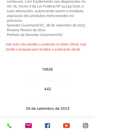
centavos), com fundamento nas disposições no
Art. 75, Inciso II da Lei Federal Nº 14.133/2021, e
suas alterações, autorizando assim a imediata
aquisição dos produtos mencionados no
processo.
Senador Guiomard/AC, 28 de setembro de 2023.
Rosana Pereira da Silva
Prefeita de Senador Guiomard/AC
Este texto não substitui o publicado no Diário Oficial, mas
facilita a pesquisa para localizar a publicação oficial.
Número do Diário:
13626
Página da Publicação:
442
Data da Publicação:
29 de setembro de 2023
Órgão:
Sec. Assistência Social