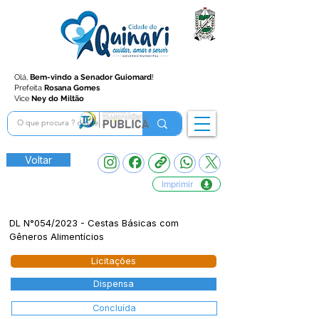
Olá,
Bem-vindo a Senador Guiomard
!
Prefeita
Rosana Gomes
Vice
Ney do Miltão
Voltar
Imprimir
DL N°054/2023 - Cestas Básicas com
Gêneros Alimentícios
Licitações
Dispensa
Concluída