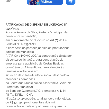
2023
RATIFICAÇÃO DE DISPENSA DE LICITAÇÃO N°
054/2023
Rosana Pereira da Silva, Prefeita Municipal de
Senador Guiomard/AC,
em cumprimento ao disposto no Art. 75 da Lei
Federal Nº 14.133/2021,
e com base no parecer jurídico da procuradoria
jurídica do município,
RATIFICA e HOMOLOGA a contratação direta por
dispensa de licitação, para contratação de
empresa para aquisição de Cestas Básicas
com Gêneros Alimentícios, para atender às
famílias e indivíduos em
situação de vulnerabilidade social, destinado a
atender as demandas
da Secretaria Municipal de Assistência Social da
Prefeitura Municipal
de Senador Guiomard/AC, a empresa A. L. M.
PINTO EIRELI – CNPJ
N°
10.623.093
/0001-64, totalizando o valor global
de R$ 52.934,40 (cinquenta e dois mil,
novecentos e trinta e quatro reais e quarenta