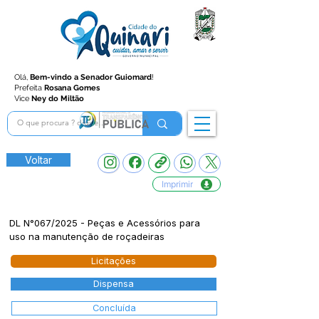
Olá,
Bem-vindo a Senador Guiomard
!
Prefeita
Rosana Gomes
Vice
Ney do Miltão
Voltar
Imprimir
DL N°067/2025 - Peças e Acessórios para
uso na manutenção de roçadeiras
Licitações
Dispensa
Concluída