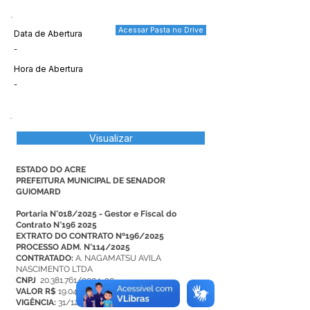
Acessar Pasta no Drive
Data de Abertura
-
Hora de Abertura
-
Visualizar
ESTADO DO ACRE
PREFEITURA MUNICIPAL DE SENADOR
GUIOMARD​​​​​​
Portaria N°018/2025 - Gestor e Fiscal do
Contrato N°196 2025
EXTRATO DO CONTRATO Nº196/2025
PROCESSO ADM. N°114/2025
CONTRATADO:
A. NAGAMATSU AVILA
NASCIMENTO LTDA
CNPJ
20.381.761/0004-90
VALOR R$
19.045,00
VIGÊNCIA:
31/12/2025