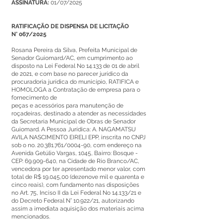
ASSINATURA:
01/07/2025
RATIFICAÇÃO DE DISPENSA DE LICITAÇÃO
N° 067/2025
Rosana Pereira da Silva, Prefeita Municipal de
Senador Guiomard/AC, em cumprimento ao
disposto na Lei Federal No 14.133 de 01 de abril
de 2021, e com base no parecer jurídico da
procuradoria jurídica do município, RATIFICA e
HOMOLOGA a Contratação de empresa para o
fornecimento de
peças e acessórios para manutenção de
roçadeiras, destinado a atender as necessidades
da Secretaria Municipal de Obras de Senador
Guiomard. A Pessoa Jurídica: A. NAGAMATSU
AVILA NASCIMENTO EIRELI EPP, inscrita no CNPJ
sob o no.
20.381.761
/0004-90, com endereço na
Avenida Getúlio Vargas, 1045, Bairro: Bosque -
CEP:
69.909-640
, na Cidade de Rio Branco/AC,
vencedora por ter apresentado menor valor, com
total de R$ 19.045,00 (dezenove mil e quarenta e
cinco reais), com fundamento nas disposições
no Art. 75, Inciso II da Lei Federal No 14.133/21 e
do Decreto Federal N° 10.922/21, autorizando
assim a imediata aquisição dos materiais acima
mencionados.