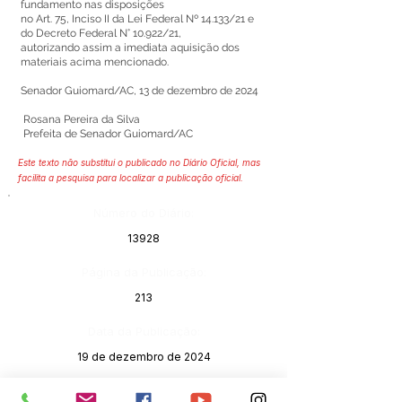
fundamento nas disposições
no Art. 75, Inciso II da Lei Federal Nº 14.133/21 e
do Decreto Federal N° 10.922/21,
autorizando assim a imediata aquisição dos
materiais acima mencionado.
Senador Guiomard/AC, 13 de dezembro de 2024
Rosana Pereira da Silva
Prefeita de Senador Guiomard/AC
Este texto não substitui o publicado no Diário Oficial, mas
facilita a pesquisa para localizar a publicação oficial.
Número do Diário:
13928
Página da Publicação:
213
Data da Publicação:
19 de dezembro de 2024
Órgão: