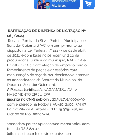
RATIFICAÇÃO DE DISPENSA DE LICITAÇÃO Nº
063/2024
Rosana Pereira da Silva, Prefeita Municipal de
Senador Guiomard/AC, em cumprimento ao
disposto na Lei Federal Nº 14.133 de 01 de abril
de 2021, e com base no parecer jurídico da
procuradoria jurídica do município, RATIFICA e
HOMOLOGA a Contratação de empresa para o
fornecimento de peças e acessórios para
manutenção de roçadeiras, destinado a atender
as necessidades da Secretaria Municipal de
Obras de Senador Guiomard.
A Pessoa Jurídica:
A. NAGAMATSU AVILA
NASCIMENTO EIRELI EPP,
inscrita no CNPJ sob o nº.
20.381.761
/0004-90,
com endereço na Rodovia AC-40, 2400, KM 07,
Bairro: Vila da Amizade - CEP:
69.909-640
, na
Cidade de Rio Branco/AC,
vencedora por ter apresentado menor valor, com
total de R$ 8.820,00
(oito mil, oitocentos e vinte reais), com