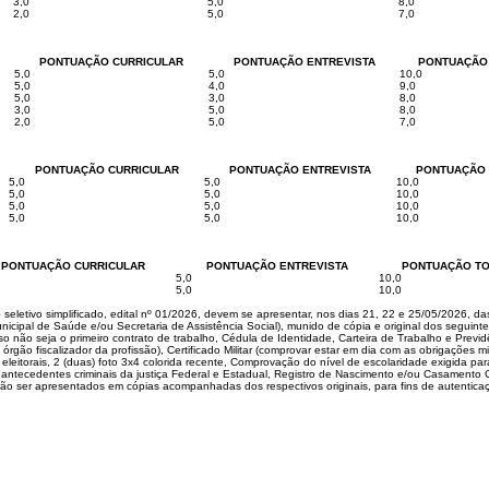
3,0
5,0
8,0
2,0
5,0
7,0
PONTUAÇÃO CURRICULAR
PONTUAÇÃO ENTREVISTA
PONTUAÇÃO
5,0
5,0
10,0
5,0
4,0
9,0
5,0
3,0
8,0
3,0
5,0
8,0
2,0
5,0
7,0
PONTUAÇÃO CURRICULAR
PONTUAÇÃO ENTREVISTA
PONTUAÇÃO 
5,0
5,0
10,0
5,0
5,0
10,0
5,0
5,0
10,0
5,0
5,0
10,0
PONTUAÇÃO CURRICULAR
PONTUAÇÃO ENTREVISTA
PONTUAÇÃO TO
5,0
10,0
5,0
10,0
seletivo simplificado, edital nº 01/2026, devem se apresentar, nos dias 21, 22 e 25/05/2026, 
Municipal de Saúde e/ou Secretaria de Assistência Social), munido de cópia e original dos segu
 não seja o primeiro contrato de trabalho, Cédula de Identidade, Carteira de Trabalho e Previdê
gão fiscalizador da profissão), Certificado Militar (comprovar estar em dia com as obrigações mil
eitorais, 2 (duas) foto 3x4 colorida recente, Comprovação do nível de escolaridade exigida pa
e antecedentes criminais da justiça Federal e Estadual, Registro de Nascimento e/ou Casamento 
erão ser apresentados em cópias acompanhadas dos respectivos originais, para fins de autentica