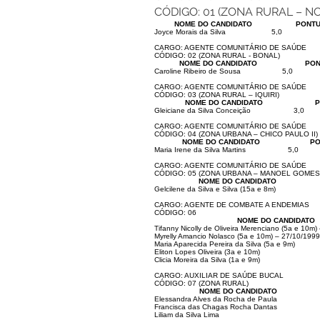
CÓDIGO: 01 (ZONA RURAL – N
NOME DO CANDIDATO
PONTU
Joyce Morais da Silva
5,0
CARGO: AGENTE COMUNITÁRIO DE SAÚDE
CÓDIGO: 02 (ZONA RURAL - BONAL)
NOME DO CANDIDATO
PON
Caroline Ribeiro de Sousa
5,0
CARGO: AGENTE COMUNITÁRIO DE SAÚDE
CÓDIGO: 03 (ZONA RURAL – IQUIRI)
NOME DO CANDIDATO
P
Gleiciane da Silva Conceição
3,0
CARGO: AGENTE COMUNITÁRIO DE SAÚDE
CÓDIGO: 04 (ZONA URBANA – CHICO PAULO II)
NOME DO CANDIDATO
PO
Maria Irene da Silva Martins
5,0
CARGO: AGENTE COMUNITÁRIO DE SAÚDE
CÓDIGO: 05 (ZONA URBANA – MANOEL GOMES
NOME DO CANDIDATO
Gelcilene da Silva e Silva (15a e 8m)
CARGO: AGENTE DE COMBATE A ENDEMIAS
CÓDIGO: 06
NOME DO CANDIDATO
Tifanny Nicolly de Oliveira Merenciano (5a e 10m
Myrelly Amancio Nolasco (5a e 10m) – 27/10/1999
Maria Aparecida Pereira da Silva (5a e 9m)
Eliton Lopes Oliveira (3a e 10m)
Clicia Moreira da Silva (1a e 9m)
CARGO: AUXILIAR DE SAÚDE BUCAL
CÓDIGO: 07 (ZONA RURAL)
NOME DO CANDIDATO
Elessandra Alves da Rocha de Paula
Francisca das Chagas Rocha Dantas
Liliam da Silva Lima