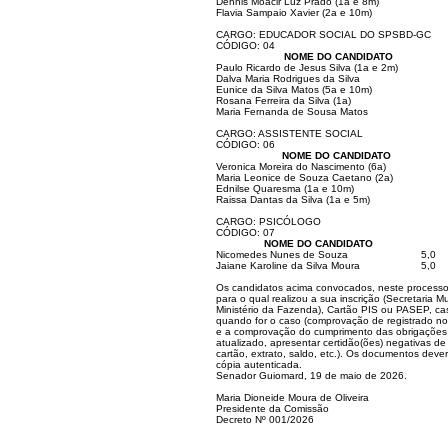
Dennis Moacir Luz Prado (1a e 8m)
Flavia Sampaio Xavier (2a e 10m)
CARGO: EDUCADOR SOCIAL DO SPSBD-GC
CÓDIGO: 04
NOME DO CANDIDATO
Paulo Ricardo de Jesus Silva (1a e 2m)
Dalva Maria Rodrigues da Silva
Eunice da Silva Matos (5a e 10m)
Rosana Ferreira da Silva (1a)
Maria Fernanda de Sousa Matos
CARGO: ASSISTENTE SOCIAL
CÓDIGO: 06
NOME DO CANDIDATO
Veronica Moreira do Nascimento (6a)
Maria Leonice de Souza Caetano (2a)
Ednilse Quaresma (1a e 10m)
Raissa Dantas da Silva (1a e 5m)
CARGO: PSICÓLOGO
CÓDIGO: 07
NOME DO CANDIDATO
Nicomedes Nunes de Souza
5,0
Jaiane Karoline da Silva Moura
5,0
Os candidatos acima convocados, neste processo 
para o qual realizou a sua inscrição (Secretaria 
Ministério da Fazenda), Cartão PIS ou PASEP, caso
quando for o caso (comprovação de registrado no ór
e a comprovação do cumprimento das obrigações el
atualizado, apresentar certidão(ões) negativas d
cartão, extrato, saldo, etc.). Os documentos dev
cópia autenticada.
Senador Guiomard, 19 de maio de 2026.
Maria Dioneide Moura de Oliveira
Presidente da Comissão
Decreto Nº 001/2026