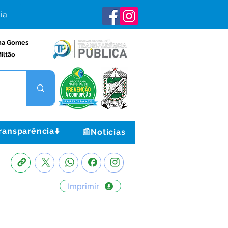
ia
na Gomes
iltão
ransparência⬇️
📰Notícias
Imprimir