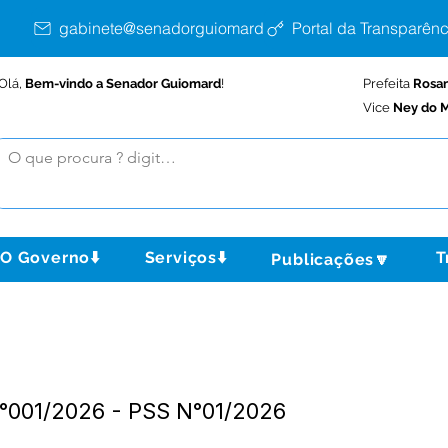
gabinete@senadorguiomard.ac.gov.br
Portal da Transparênc
Olá,
Bem-vindo a Senador Guiomard
!
Prefeita
Rosa
Vice
Ney do M
O Governo⬇️
Serviços⬇️
T
Publicações🔽
°001/2026 - PSS N°01/2026