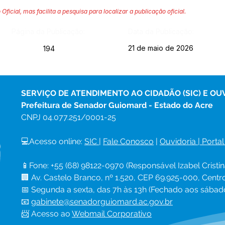
 Oficial, mas facilita a pesquisa para localizar a publicação oficial.
Página da Publicação:
Data da Publicação:
21 de maio de 2026
194
SERVIÇO DE ATENDIMENTO AO CIDADÃO (SIC) E OU
Prefeitura de Senador Guiomard - Estado do Acre
CNPJ 
04.077.251/0001-25
💻Acesso online: 
SIC 
| 
Fale Conosco
 | 
Ouvidoria
|
Portal
📱Fone: +55 (68) 98122-0970 (Responsável Izabel Cristin
🏢 Av. Castelo Branco, nº 1.520, CEP 69.925-000, Cent
📅 Segunda a sexta, das 7h às 13h (Fechado aos sábad
📧 
gabinete@senadorguiomard.ac.gov.br
📨 Acesso ao 
Webmail Corporativo