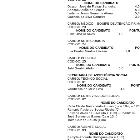
NOME DO CANDIDATO
Dayson José de Freitas Bandeira
4,0
Adeson Adrião de Lemos
5,0
Ledy de Jesus Moura de Abreu
5,0
Gabriela da Silva Carneiro
3,0
CARGO: MÉDICO – EQUIPE DE ATENÇÃO PRIM
CÓDIGO: 23
NOME DO CANDIDATO
PONTU
Elma Oliveira Alves
1,0
CARGO: NUTRICIONISTA
CÓDIGO: 24
NOME DO CANDIDATO
PO
Eva Beatriz Santos Oliveira
1,0
CARGO: PEDIATRA
CÓDIGO: 25
NOME DO CANDIDATO
PONTU
Jalal Soubhi Abdo
5,0
SECRETARIA DE ASSISTÊNCIA SOCIAL
CARGO: TÉCNICO SOCIAL
CÓDIGO: 01
NOME DO CANDIDATO
PONT
Vandressa de Melo Lima
4,0
CARGO: ENTREVISTADOR SOCIAL
CÓDIGO: 02
NOME DO CANDIDATO
Carla Cleide Nascimento Aquino (3a e 10m) – 12
Romário Paulo de Sousa Ribeiro (0)
Edivana Alves da Silva (3a e 10m) – 05/06/1990
José Santos de Barros (5a e 10m)
Tairo Cruz de Sousa (11m)
CARGO: AGENTE SOCIAL
CÓDIGO: 03
NOME DO CANDIDATO
Kamylla Andrade Rodrigues (3a e 10m)