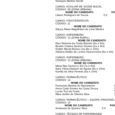
Samayra Martins Gentil
CARGO: AUXILIAR DE SAÚDE BUCAL
CÓDIGO: 08 (ZONA URBANA)
NOME DO CANDIDATO
PO
Liliane Rodrigues de Souza
5,0
CARGO: FISIOTERAPEUTA
CÓDIGO: 11
NOME DO CANDIDATO
Gleycy Maria Magalhães de Lima Martins
CARGO: ENFERMEIRO
CÓDIGO: 12 (ZONA RURAL)
NOME DO CANDIDATO
Elen Roberta da Costa Brando (3a e 9m)
Beatriz Cristina Queiroz Gomes (1a e 9m)
Geilde Maciel Barros Lira (6a e 10m)
Adriana Adrião de Lemos Vasconcelos (6a e 4m)
CARGO: ENFERMEIRO
CÓDIGO: 13 (ZONA URBANA)
NOME DO CANDIDATO
Maria Rita Santos e Sá (7a e 6m)
Nara Vânia Alatrach de Aguiar (5a e 10m)
Kamila da Silva Ferreira (4a e 10m)
CARGO: FARMACÊUTICO
CÓDIGO: 14
NOME DO CANDIDATO
Fernanda Moreira do Nascimento
Anna Carla Gomes da Costa Souza
Lucas Tozi da Costa
Nilza Jardim de Oliveira Silva
CARGO: FARMACÊUTICO – EQUIPE PRISIONAL
CÓDIGO: 15
NOME DO CANDIDATO
PON
Andressa de Queiroz Silva
5,0
CARGO: TÉCNICO DE ENFERMAGEM