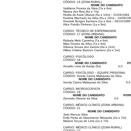
CÓDIGO: 16 (ZONA RURAL)
NOME DO CANDIDATO
Valdilene Pereira da Silva (7a e 6m)
Maiara dos Reis (6a e 7m)
Herika de Assis Oliveira (5a e 10m) – 01/04/1984
Kedima Machado da Silva (5a e 10m) – 24/09/19
Graziele Borges Santana (1a e 9m) – 06/10/1998
Alice Paixão Pinheiro (1a e 9m)
CARGO: TÉCNICO DE ENFERMAGEM
CÓDIGO: 17 (ZONA URBANA)
NOME DO CANDIDATO
Rafaela Melo Caminha (7a e 6m)
Nilza Gomes da Silva (7a e 6m)
Gilvana Sousa dos Santos (4a e 11m)
Hillary Cristine Barrozo Caetano (2a e 2m)
CARGO: PSICÓLOGO
CÓDIGO: 18
NOME DO CANDIDATO
PO
Arnaldo Lima de Araújo (5a)
4,0
CARGO: PSICÓLOGO – EQUIPE PRISIONAL
CÓDIGO: Sandy Carina Malaquias da Silva
NOME DO CANDIDATO
Sandy Carina Malaquias da Silva
5,0
CARGO: MICROSCOPISTA
CÓDIGO: 19
NOME DO CANDIDATO
PON
Zioneide Oliveira da Silva
3,0
CARGO: MÉDICO CLÍNICO (ZONA URBANA)
CÓDIGO: 21
NOME DO CANDIDATO
Jario Alencar Silva
Kelly Freita do Nascimento Mesquita (2a e 7m)
Maiane Souza de Lima (1a e 7m)
CARGO: MÉDICO CLÍNICO (ZONA RURAL)
CÓDIGO: 22