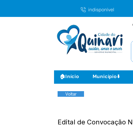
indisponível
🏠Início
Município⬇️
Voltar
Edital de Convocação N