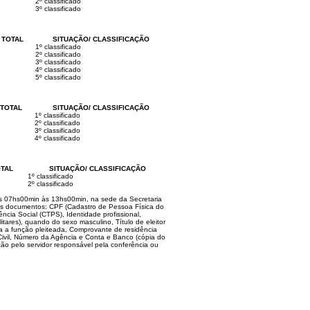
2º classificado
3º classificado
 TOTAL
SITUAÇÃO/ CLASSIFICAÇÃO
1º classificado
2º classificado
3º classificado
4º classificado
5º classificado
TOTAL
SITUAÇÃO/ CLASSIFICAÇÃO
1º classificado
2º classificado
3º classificado
4º classificado
TAL
SITUAÇÃO/ CLASSIFICAÇÃO
1º classificado
2º classificado
das 07hs00min às 13hs00min, na sede da Secretaria
intes documentos: CPF (Cadastro de Pessoa Física do
ncia Social (CTPS), Identidade profissional,
itares), quando do sexo masculino, Título de eleitor
ra a função pleiteada, Comprovante de residência
Civil, Número da Agência e Conta e Banco (cópia do
ção pelo servidor responsável pela conferência ou