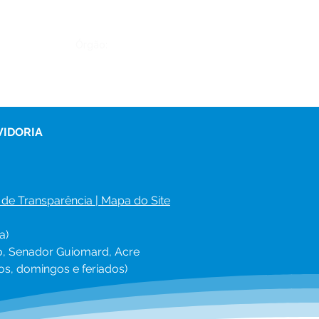
Órgão:
VIDORIA
 de Transparência
 | 
Mapa do Site
a)
ro, Senador Guiomard, Acre
os, domingos e feriados)