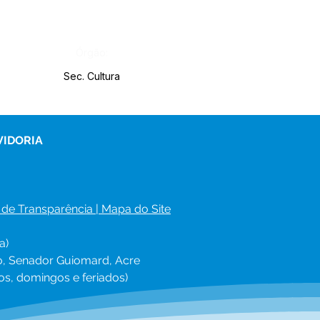
Órgão:
Sec. Cultura
VIDORIA
 de Transparência
 | 
Mapa do Site
a)
ro, Senador Guiomard, Acre
os, domingos e feriados)