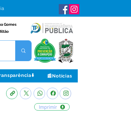
ia
na Gomes
iltão
ransparência⬇️
📰Notícias
Imprimir