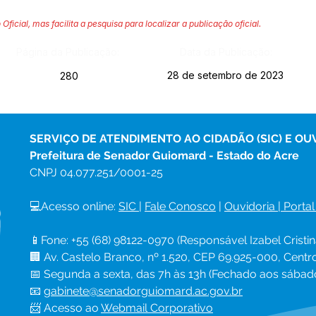
 Oficial, mas facilita a pesquisa para localizar a publicação oficial.
Página da Publicação:
Data da Publicação:
28 de setembro de 2023
280
SERVIÇO DE ATENDIMENTO AO CIDADÃO (SIC) E OU
Prefeitura de Senador Guiomard - Estado do Acre
CNPJ 
04.077.251/0001-25
💻Acesso online: 
SIC 
| 
Fale Conosco
 | 
Ouvidoria
|
Portal
📱Fone: +55 (68) 98122-0970 (Responsável Izabel Cristin
🏢 Av. Castelo Branco, nº 1.520, CEP 69.925-000, Cent
📅 Segunda a sexta, das 7h às 13h (Fechado aos sábad
📧 
gabinete@senadorguiomard.ac.gov.br
📨 Acesso ao 
Webmail Corporativo