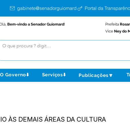
gabinete@senadorguiomard.ac.gov.br
Portal da Transparênc
Olá,
Bem-vindo a Senador Guiomard
!
Prefeita
Rosa
Vice
Ney do M
O Governo⬇️
Serviços⬇️
T
Publicações🔽
POIO ÀS DEMAIS ÁREAS DA CULTURA