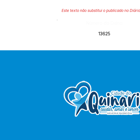
Este texto não substitui o publicado no Diário
Número do Diário:
13625