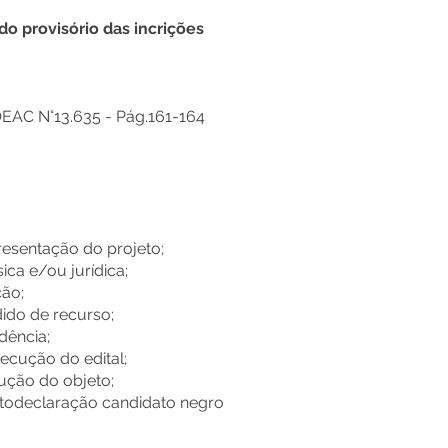
do provisório das incrições
EAC N°13.635 - Pág.161-164
resentação do projeto;
sica e/ou jurídica;
ção;
dido de recurso;
dência;
ecução do edital;
cução do objeto;
utodeclaração candidato negro