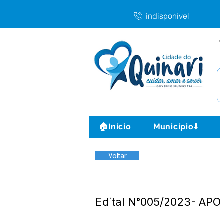
indisponível
🏠Início
Município⬇️
Voltar
Edital N°005/2023- A