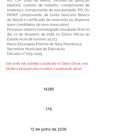
RG, CPF, título de eleitor, certidão de quitação
eleitoral, carteira de trabalho, comprovante de
endereço, comprovante de escolaridade, PIS OU
PASEP, comprovante de conta bancária (Banco
do Brasil) e certificado de reservista ou dispensa
(para candidatos do sexo masculino).
Processo seletivo homologado/resultado final no
dia 27 de fevereiro de 2026 no Diário Oficial do
Estado Acre de número 14.213.
Maria Elisangela Martins da Silva Mendonça
Secretária Municipal de Educação
Decreto nº 005/2025
Este texto não substitui o publicado no Diário Oficial, mas
facilita a pesquisa para localizar a publicação oficial.
Número do Diário:
14285
Página da Publicação:
179
Data da Publicação:
12 de junho de 2026