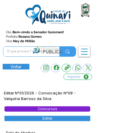
Olá,
Bem-vindo a Senador Guiomard
!
Prefeita
Rosana Gomes
Vice
Ney do Miltão
Voltar
Imprimir
Edital N°01/2026 - Convocação N°08 -
Valquíria Barroso da Silva
Concursos
Edital
Data de Abertura