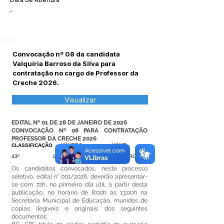
-
Convocação nº 08 da candidata
Valquíria Barroso da Silva para
contratação no cargo de Professor da
Creche 2026.
Visualizar
EDITAL Nº 01 DE 28 DE JANEIRO DE 2026
CONVOCAÇÃO Nº 08 PARA CONTRATAÇÃO
PROFESSOR DA CRECHE 2026
CLASSIFICAÇÃO
NÚMERO
NOME
INSCRIÇÃO
43º
136
VALQUÍRIA BARROSO
DA SILVA
Os candidatos convocados, neste processo
seletivo, edital n° 001/2026, deverão apresentar-
se com 72h, no primeiro dia útil, a partir desta
publicação, no horário de 8:00h às 13:00h na
Secretaria Municipal de Educação, munidos de
cópias (legíveis e originais dos seguintes
documentos: