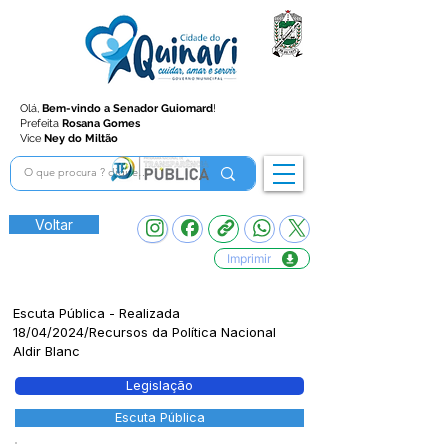
Olá,
Bem-vindo a Senador Guiomard
!
Prefeita
Rosana Gomes
Vice
Ney do Miltão
Voltar
Imprimir
Escuta Pública - Realizada
18/04/2024/Recursos da Política Nacional
Aldir Blanc
Legislação
Escuta Pública