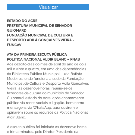
Visualizar
ESTADO DO ACRE
PREFEITURA MUNICIPAL DE SENADOR
GUIOMARD
FUNDAÇÃO MUNICIPAL DE CULTURA E
DESPORTO ADILÁ GONÇALVES VIEIRA -
FUNCAV
ATA DA PRIMEIRA ESCUTA PÚBLICA
POLITICA NACIONAL ALDIR BLANC – PNAB
Aos dezoito dias do mês de abril do ano de dois
mil e vinte e quatro, em uma das dependências
da Biblioteca Pública Municipal Luzia Batista
Medeiros, onde funciona a sede da Fundação
Municipal de Cultura e Desporto Adilá Gonçalves
Vieira, ás dezenove horas, reuniu-se os
fazedores de cultura do município de Senador
Guiomard, estado do Acre, após chamamento
público via redes sociais e ligação, bem como
mensagens via WhatsApp, para ouvirem e
opinarem sobre os recursos da Política Nacional
Aldir Blanc.
A escuta pública foi iniciada às dezenove horas
e trinta minutos, pelo Diretor Presidente da