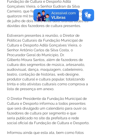
Fundação de Cultura e Desporto Adilá
Gonçalves Vieira, o Senhor Eudiran da Silva
Carneiro, que fez uma síntese da Lei número
quatorze mil trezentos e noventa e nove de oito
de julho de dois mil e vinte dois, tirando todas as
dúvidas dos fazedores de cultura presentes.
Estiveram presentes à reunião, o Diretor de
Políticas Culturais da Fundação Municipal de
Cultura e Desporto Adilá Gonçalves Vieira, o
Senhor Antônio Carlos da Silva Costa, o
Procurador Geral do Município, Dr.
Gilberto Moura Santos, além de fazedores de
cultura dos segmentos de música, artesanato,
audiovisual, dança, maquiagem, cabeleireiro,
teatro, contação de histórias, web designe,
produtor cultural e cultura popular, totalizando
trinta e oito ativistas culturais como comprova a
lista de presença em anexo.
O Diretor Presidente da Fundação Municipal de
Cultura e Desporto informou a todos presentes
que será divulgado um calendário para ouvir os
fazedores de cultura por segmento e que
seria publicado no site da prefeitura e rede
social oficial da Fundação de Cultura e Desporto.
Informou ainda que esta ata, bem como fotos