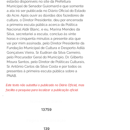
estarão disponíveis no site da Prefeitura
Municipal de Senador Guiomard e que somente
a ata irá ser publicada no Diário Oficial do Estado
do Acre. Após ouvir as dúvidas dos fazedores de
cultura, o Diretor Presidente, deu por encerrada
a primeira escuta pública acerca da Política
Nacional Aldir Blanc, e eu, Marina Mendes da
Silva, secretariei a escuta, concluo às vinte
horas e cinquenta minutos a presente ata que
vai por mim assinada, pelo Diretor Presidente da
Fundação Municipal de Cultura e Desporto Adilá
Gonçalves Vieira, Sr. Eudiran da Silva Carneiro,
pelo Procurador Geral do Município, Dr. Gilberto
Moura Santos, pelo Diretor de Politicas Culturais,
Sr. Antônio Carlos da Silva Costa e por todos os
presentes à primeira escuta pública sobre a
PNAB.
Este texto não substitui o publicado no Diário Oficial, mas
facilita a pesquisa para localizar a publicação oficial.
Número do Diário:
13759
Página da Publicação:
139