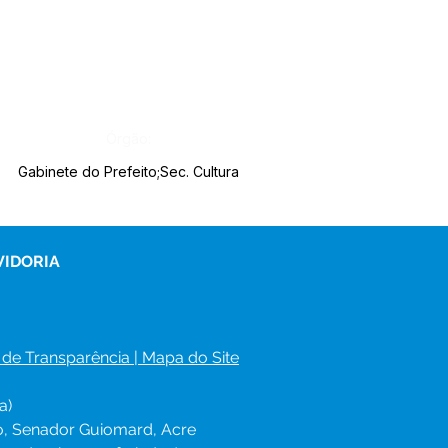
Órgão:
Gabinete do Prefeito;Sec. Cultura
VIDORIA
 de Transparência
 | 
Mapa do Site
a)
ro, Senador Guiomard, Acre