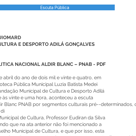
Escuta Pública
UIOMARD
ULTURA E DESPORTO ADILÁ GONÇALVES
LITICA NACIONAL ALDIR BLANC – PNAB
-
PDF
 abril do ano de dois mil e vinte e quatro, em
teca Pública Municipal Luzia Batista Medei
undação Municipal de Cultura e Desporto Adilá
e às vinte e uma hora, aconteceu a escuta
ldir Blanc PNAB por segmentos culturais pré--determinados,
 di
unicipal de Cultura, Professor Eudiran da Silva
tando que na ata anterior não foi mencionado a
ho Municipal de Cultura, e que por isso, esta