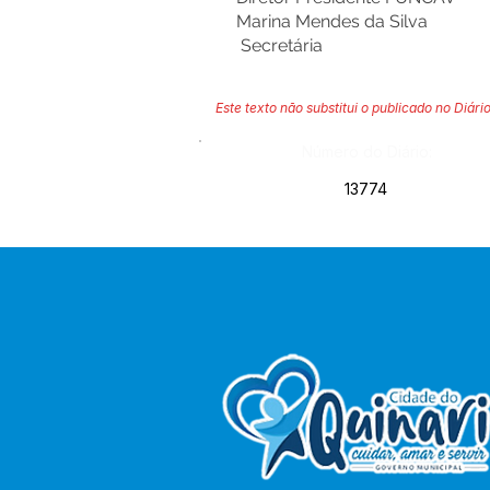
Marina Mendes da Silva
Secretária
Este texto não substitui o publicado no Diário
Número do Diário:
13774