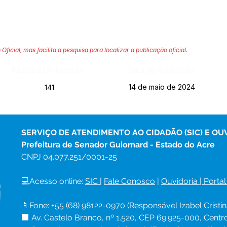
 Oficial, mas facilita a pesquisa para localizar a publicação oficial.
Página da Publicação:
Data da Publicação:
14 de maio de 2024
141
SERVIÇO DE ATENDIMENTO AO CIDADÃO (SIC) E OU
Prefeitura de Senador Guiomard - Estado do Acre
CNPJ 
04.077.251/0001-25
💻Acesso online: 
SIC 
| 
Fale Conosco
 | 
Ouvidoria
|
Portal
📱Fone: +55 (68) 98122-0970 (Responsável Izabel Cristin
🏢 Av. Castelo Branco, nº 1.520, CEP 69.925-000, Cent