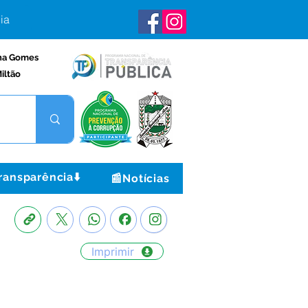
ia
na Gomes
iltão
ransparência⬇️
📰Notícias
Imprimir