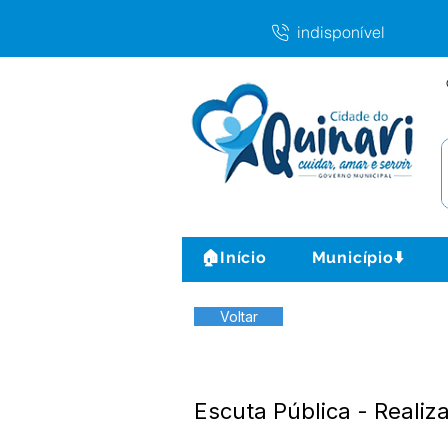
indisponível
🏠Início
Município⬇️
Voltar
Escuta Pública - Reali