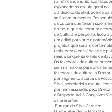
ria retificando junto aos faze
explanado na escuta geral no
dia dezoito de abril, acerca d
se faziam presentes. Em seguid
da cultura que teriam sido me
online, o que de comum acordo
de Cultura e Desporto, ficou ac
um edital para arte e patrimô
projetos que seriam contemplad
reais, para o edital de arte e p
reais e cinquenta e sete centav
Os fazedores de cultura prese
sem na maioria para oficinas n
fazedores de cultura, o Direto
por segmento acerca da Polític
Silva, secretariei a escuta, co
por mim assinada, pelo Diretor
e Desporto Adilá Gonçalves Viei
os presentes.
Eudiran da Silva Ca
Diretor Presidente