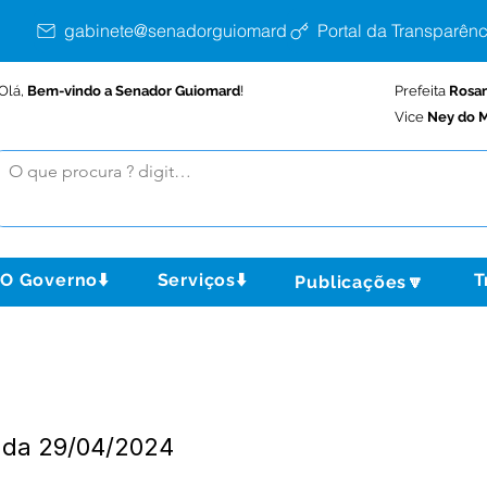
gabinete@senadorguiomard.ac.gov.br
Portal da Transparênc
Olá,
Bem-vindo a Senador Guiomard
!
Prefeita
Rosa
Vice
Ney do M
O Governo⬇️
Serviços⬇️
T
Publicações🔽
zada 29/04/2024