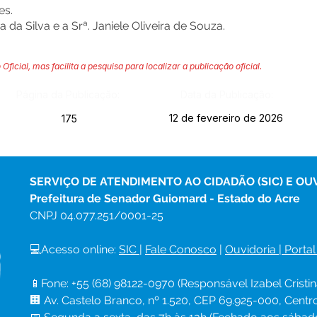
es.
 da Silva e a Srª. Janiele Oliveira de Souza.
 Oficial, mas facilita a pesquisa para localizar a publicação oficial.
Página da Publicação:
Data da Publicação:
12 de fevereiro de 2026
175
SERVIÇO DE ATENDIMENTO AO CIDADÃO (SIC) E OU
Prefeitura de Senador Guiomard - Estado do Acre
CNPJ 
04.077.251/0001-25
💻Acesso online: 
SIC 
| 
Fale Conosco
 | 
Ouvidoria
|
Portal
📱Fone: +55 (68) 98122-0970 (Responsável Izabel Cristin
🏢 Av. Castelo Branco, nº 1.520, CEP 69.925-000, Cent