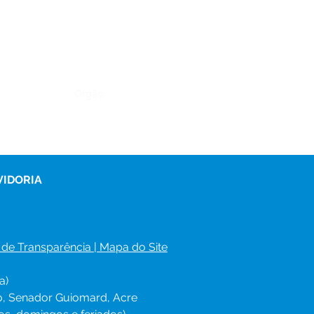
Órgão:
VIDORIA
 de Transparência
 | 
Mapa do Site
a)
ro, Senador Guiomard, Acre