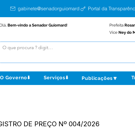
gabinete@senadorguiomard.ac.gov.br
Portal da Transparênc
Olá,
Bem-vindo a Senador Guiomard
!
Prefeita
Rosa
Vice
Ney do M
O Governo⬇️
Serviços⬇️
T
Publicações🔽
GISTRO DE PREÇO Nº 004/2026