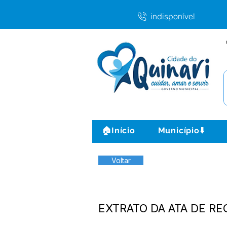
indisponível
🏠Início
Município⬇️
Voltar
EXTRATO DA ATA DE RE