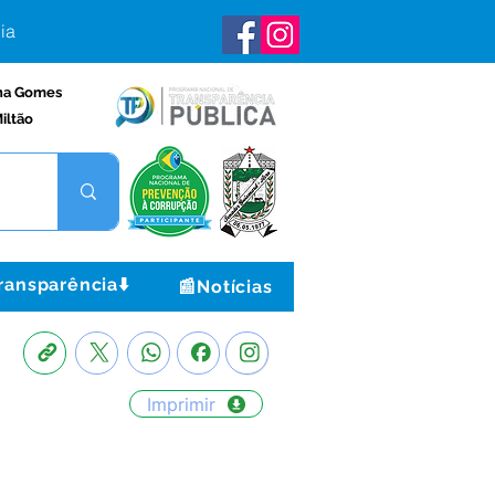
ia
na Gomes
iltão
ransparência⬇️
📰Notícias
Imprimir