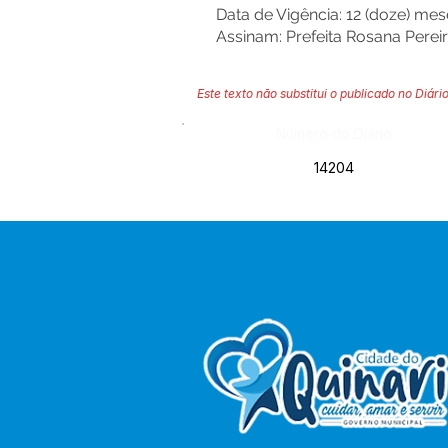
Data de Vigência: 12 (doze) mes
Assinam: Prefeita Rosana Pereira
Este texto não substitui o publicado no Diário
Número do Diário:
14204