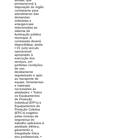
auxiliar, que
permanecerá à
disposição do órgão
contratante para
atendimento das
demandas
ordinárias e
emergenciais
relacionadas ao
sistema de
iluminação pública
municipal. A
contratada deverá
disponibilizar, ainda:
• 01 (um) veículo
operacional
apropriado à
execução dos
serviços, em
perfeitas condições
de uso,
devidamente
regularizado e apto
ao transporte de
equipe, ferramentas
e materiais
necessários às
atividades; • Todos
os Equipamentos
de Proteção
Individual (EPI’s) e
Equipamentos de
Proteção Coletiva
(EPC’s) exigidos
pelas normas de
segurança do
trabalho aplicáveis à
atividade elétrica,
garantindo a
integridade física
dos profissionais; •