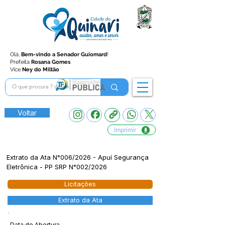
Olá,
Bem-vindo a Senador Guiomard
!
Prefeita
Rosana Gomes
Vice
Ney do Miltão
Voltar
Imprimir
Extrato da Ata N°006/2026 - Apuí Segurança
Eletrônica - PP SRP N°002/2026
Licitações
Extrato da Ata
Data de Abertura