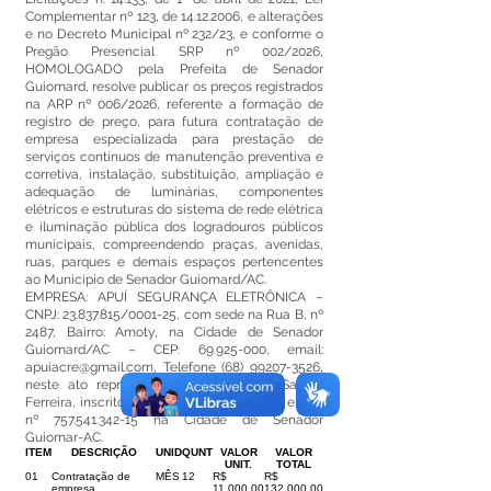
Complementar nº 123, de
14.12.2006
, e alterações
e no Decreto Municipal nº 232/23, e conforme o
Pregão Presencial SRP nº 002/2026,
HOMOLOGADO pela Prefeita de Senador
Guiomard, resolve publicar os preços registrados
na ARP nº 006/2026, referente a formação de
registro de preço, para futura contratação de
empresa especializada para prestação de
serviços contínuos de manutenção preventiva e
corretiva, instalação, substituição, ampliação e
adequação de luminárias, componentes
elétricos e estruturas do sistema de rede elétrica
e iluminação pública dos logradouros públicos
municipais, compreendendo praças, avenidas,
ruas, parques e demais espaços pertencentes
ao Município de Senador Guiomard/AC.
EMPRESA: APUÍ SEGURANÇA ELETRÔNICA –
CNPJ:
23.837.815
/0001-25, com sede na Rua B, nº
2487, Bairro: Amoty, na Cidade de Senador
Guiomard/AC – CEP:
69.925-000
, email:
apuiacre@gmail.com
, Telefone
(68) 99207-3526
,
neste ato representada pelo Sr. José Santos
Ferreira, inscrito no RG nº 342495 SSP/AC e CPF
nº
757.541.342-15
na Cidade de Senador
Guiomar-AC.
ITEM
DESCRIÇÃO
UNID
QUNT
VALOR
VALOR
UNIT.
TOTAL
01
Contratação de
MÊS
12
R$
R$
empresa
11.000,00
132.000,00