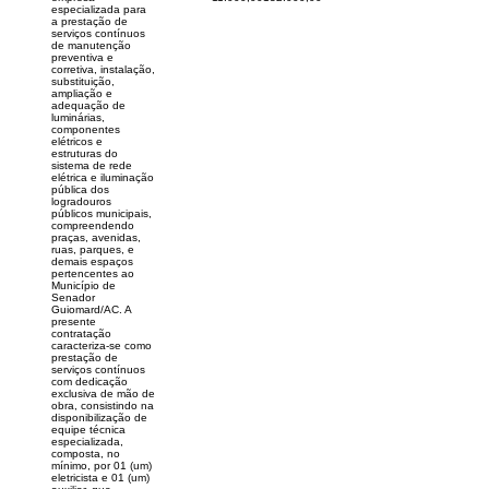
especializada para
a prestação de
serviços contínuos
de manutenção
preventiva e
corretiva, instalação,
substituição,
ampliação e
adequação de
luminárias,
componentes
elétricos e
estruturas do
sistema de rede
elétrica e iluminação
pública dos
logradouros
públicos municipais,
compreendendo
praças, avenidas,
ruas, parques, e
demais espaços
pertencentes ao
Município de
Senador
Guiomard/AC. A
presente
contratação
caracteriza-se como
prestação de
serviços contínuos
com dedicação
exclusiva de mão de
obra, consistindo na
disponibilização de
equipe técnica
especializada,
composta, no
mínimo, por 01 (um)
eletricista e 01 (um)