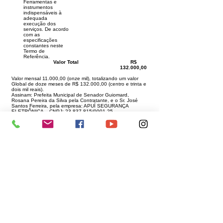
Ferramentas e
instrumentos
indispensáveis à
adequada
execução dos
serviços. De acordo
com as
especificações
constantes neste
Termo de
Referência.
Valor Total
R$
132.000,00
Valor mensal 11.000,00 (onze mil), totalizando um valor
Global de doze meses de R$ 132.000,00 (centro e trinta e
dois mil reais).
Assinam: Prefeita Municipal de Senador Guiomard,
Rosana Pereira da Silva pela Contratante, e o Sr. José
Santos Ferreira, pela empresa: APUÍ SEGURANÇA
ELETRÔNICA – CNPJ:
23.837.815
/0001-25
Data da Assinatura: 01 de abril de 2026.
Este texto não substitui o publicado no Diário Oficial, mas
facilita a pesquisa para localizar a publicação oficial.
Número do Diário:
14241
Página da Publicação:
146