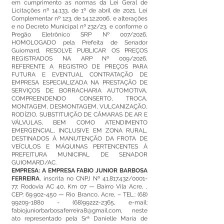
em cumprimento as normas da Lei Geral de
Licitações nº 14.133, de 1º de abril de 2021, Lei
Complementar nº 123, de
14.12.2006
, e alterações
e no Decreto Municipal nº 232/23, e conforme o
Pregão Eletrônico SRP Nº 007/2026,
HOMOLOGADO pela Prefeita de Senador
Guiomard, RESOLVE PUBLICAR OS PREÇOS
REGISTRADOS NA ARP Nº 009/2026,
REFERENTE A REGISTRO DE PREÇOS PARA
FUTURA E EVENTUAL CONTRATAÇÃO DE
EMPRESA ESPECIALIZADA NA PRESTAÇÃO DE
SERVIÇOS DE BORRACHARIA AUTOMOTIVA,
COMPREENDENDO CONSERTO, TROCA,
MONTAGEM, DESMONTAGEM, VULCANIZAÇÃO,
RODÍZIO, SUBSTITUIÇÃO DE CÂMARAS DE AR E
VÁLVULAS, BEM COMO ATENDIMENTO
EMERGENCIAL, INCLUSIVE EM ZONA RURAL,
DESTINADOS À MANUTENÇÃO DA FROTA DE
VEÍCULOS E MÁQUINAS PERTENCENTES À
PREFEITURA MUNICIPAL DE SENADOR
GUIOMARD/AC.
EMPRESA: A EMPRESA FABIO JUNIOR BARBOSA
FERREIRA
, inscrita no CNPJ Nº
41.817.432
/0001-
77, Rodovia AC 40, Km 07 — Bairro Vila Acre, ,
CEP:
69.902-450
— Rio Branco, Acre, – TEL.:
(68)
99209-1880
-
(68)99222-2365
, e-mail:
fabiojuniorbarbosaferreira8@gmail.com
, neste
ato representado pela Srª Danielle Maria de