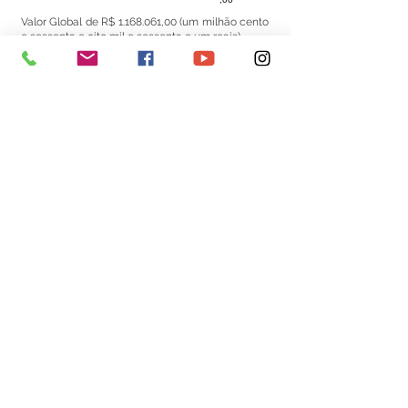
Valor Global de R$
1.168.061
,00 (um milhão cento
e sessenta e oito mil e sessenta e um reais).
Assinam: Prefeita Municipal de Senador
Guiomard, Rosana Pereira da Silva pela
Contratante, e o Srª. Danielle Maria de Souza
Ferreira, pela empresa: Fabio Junior Barbosa
Ferreira, inscrito no CNPJ sob o n°
41.817.432
/0001-77
Data da Assinatura: 13 de maio de 2026.
Este texto não substitui o publicado no Diário Oficial, mas
facilita a pesquisa para localizar a publicação oficial.
Número do Diário:
14270
Página da Publicação:
193
Data da Publicação:
21 de maio de 2026
Órgão: