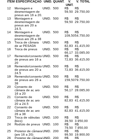
ITEM
ESPECIFICAÇÃO
UNID.
QUANT.
V.
V. TOTAL
UNIT.
12
Montagem e
UNID.
500
R$
R$
desmontagem de
59,50
29.750,00
pneus aro 16 a 20.
13
Montagem e
UNID.
500
R$
R$
desmontagem de
59,50
29.750,00
pneus aro 20 a
24.5.
14
Montagem e
UNID.
500
R$
R$
desmontagem de
109,50
54.750,00
pneus aro 26 a 38
15
Troca de câmara
UNID.
500
R$
R$
de ar PESADA
82,83
41.415,00
16
Troca de pneus
UNID.
500
R$
R$
66,17
33.085,00
17
Remendo/conserto
UNID.
500
R$
R$
de pneus aro 16 a
72,83
36.415,00
20
18
Remendo/conserto
UNID.
500
R$
R$
de pneus aro 20 a
72,83
36.415,00
24.5
19
Remendo/conserto
UNID.
500
R$
R$
de pneus aro 26 a
159,50
79.750,00
38
20
Conserto de
UNID.
500
R$
R$
câmara de ar, aro
56,17
28.085,00
16 a 20
21
Conserto de
UNID.
500
R$
R$
câmara de ar, aro
82,83
41.415,00
20 a 24.5
22
Conserto de
UNID.
500
R$
R$
câmara de ar, aro
82,83
41.415,00
26 a 38
23
Troca de válvulas
UNID.
100
R$
R$
(bico)
39,50
3.950,00
24
Rodízio de pneus
UNID.
100
R$
R$
79,50
7.950,00
25
Protetor de câmara
UNID.
200
R$
R$
(aro 16 a 20)
99,50
19.900,00
26
Protetor de câmara
UNID.
200
R$
R$