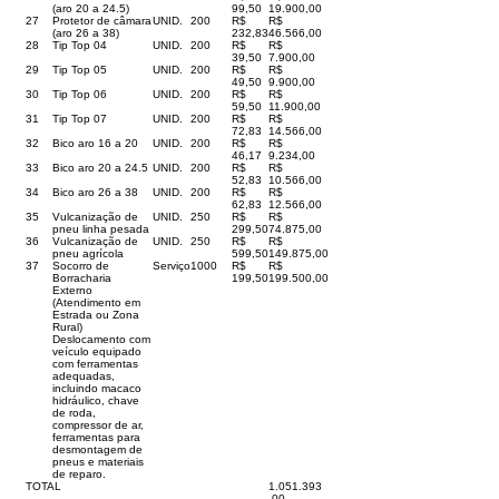
(aro 20 a 24.5)
99,50
19.900,00
27
Protetor de câmara
UNID.
200
R$
R$
(aro 26 a 38)
232,83
46.566,00
28
Tip Top 04
UNID.
200
R$
R$
39,50
7.900,00
29
Tip Top 05
UNID.
200
R$
R$
49,50
9.900,00
30
Tip Top 06
UNID.
200
R$
R$
59,50
11.900,00
31
Tip Top 07
UNID.
200
R$
R$
72,83
14.566,00
32
Bico aro 16 a 20
UNID.
200
R$
R$
46,17
9.234,00
33
Bico aro 20 a 24.5
UNID.
200
R$
R$
52,83
10.566,00
34
Bico aro 26 a 38
UNID.
200
R$
R$
62,83
12.566,00
35
Vulcanização de
UNID.
250
R$
R$
pneu linha pesada
299,50
74.875,00
36
Vulcanização de
UNID.
250
R$
R$
pneu agrícola
599,50
149.875,00
37
Socorro de
Serviço
1000
R$
R$
Borracharia
199,50
199.500,00
Externo
(Atendimento em
Estrada ou Zona
Rural)
Deslocamento com
veículo equipado
com ferramentas
adequadas,
incluindo macaco
hidráulico, chave
de roda,
compressor de ar,
ferramentas para
desmontagem de
pneus e materiais
de reparo.
TOTAL
1.051.393
,00