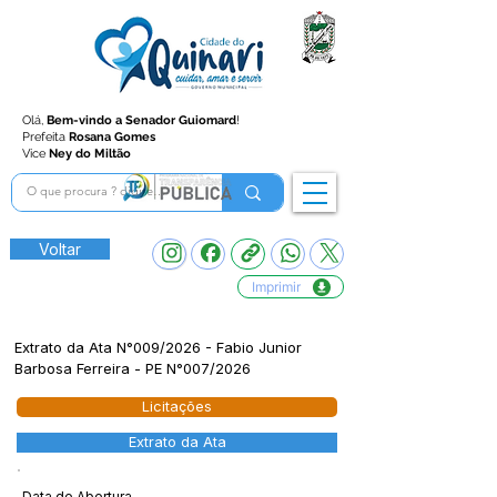
Olá,
Bem-vindo a Senador Guiomard
!
Prefeita
Rosana Gomes
Vice
Ney do Miltão
Voltar
Imprimir
Extrato da Ata N°009/2026 - Fabio Junior
Barbosa Ferreira - PE N°007/2026
Licitações
Extrato da Ata
Data de Abertura