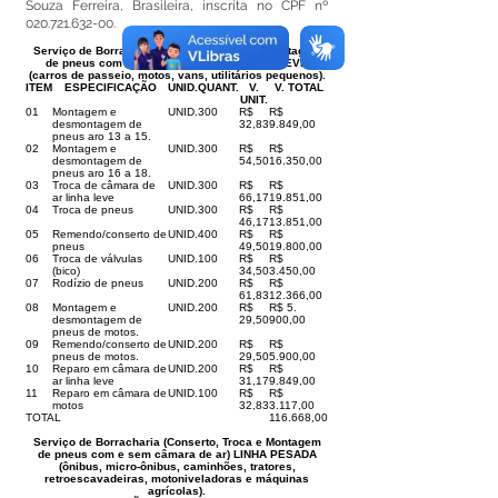
Souza Ferreira, Brasileira, inscrita no CPF nº
020.721.632-00
.
Serviço de Borracharia (Conserto, Troca e Montagem
de pneus com e sem câmara de ar) LINHA LEVE
(carros de passeio, motos, vans, utilitários pequenos).
ITEM
ESPECIFICAÇÃO
UNID.
QUANT.
V.
V. TOTAL
UNIT.
01
Montagem e
UNID.
300
R$
R$
desmontagem de
32,83
9.849,00
pneus aro 13 a 15.
02
Montagem e
UNID.
300
R$
R$
desmontagem de
54,50
16.350,00
pneus aro 16 a 18.
03
Troca de câmara de
UNID.
300
R$
R$
ar linha leve
66,17
19.851,00
04
Troca de pneus
UNID.
300
R$
R$
46,17
13.851,00
05
Remendo/conserto de
UNID.
400
R$
R$
pneus
49,50
19.800,00
06
Troca de válvulas
UNID.
100
R$
R$
(bico)
34,50
3.450,00
07
Rodízio de pneus
UNID.
200
R$
R$
61,83
12.366,00
08
Montagem e
UNID.
200
R$
R$ 5.
desmontagem de
29,50
900,00
pneus de motos.
09
Remendo/conserto de
UNID.
200
R$
R$
pneus de motos.
29,50
5.900,00
10
Reparo em câmara de
UNID.
200
R$
R$
ar linha leve
31,17
9.849,00
11
Reparo em câmara de
UNID.
100
R$
R$
motos
32,83
3.117,00
TOTAL
116.668,00
Serviço de Borracharia (Conserto, Troca e Montagem
de pneus com e sem câmara de ar) LINHA PESADA
(ônibus, micro-ônibus, caminhões, tratores,
retroescavadeiras, motoniveladoras e máquinas
agrícolas).