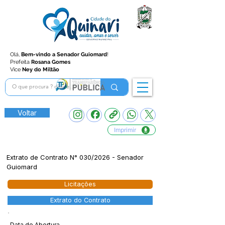
Olá,
Bem-vindo a Senador Guiomard
!
Prefeita
Rosana Gomes
Vice
Ney do Miltão
Voltar
Imprimir
Extrato de Contrato N° 030/2026 - Senador
Guiomard
Licitações
Extrato do Contrato
Data de Abertura