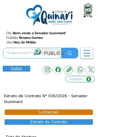
Olá,
Bem-vindo a Senador Guiomard
!
Prefeita
Rosana Gomes
Vice
Ney do Miltão
Voltar
Imprimir
Extrato de Contrato N° 035/2026 - Senador
Guiomard
Licitações
Extrato do Contrato
Data de Abertura