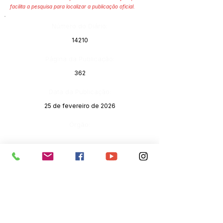
facilita a pesquisa para localizar a publicação oficial.
Número do Diário:
14210
Página da Publicação:
362
Data da Publicação:
25 de fevereiro de 2026
Órgão: