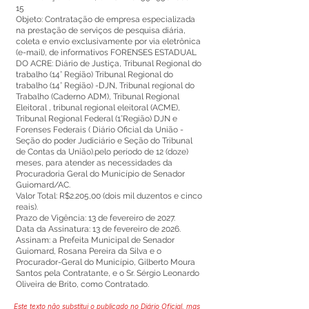
15
Objeto: Contratação de empresa especializada
na prestação de serviços de pesquisa diária,
coleta e envio exclusivamente por via eletrônica
(e-mail), de informativos FORENSES ESTADUAL
DO ACRE: Diário de Justiça, Tribunal Regional do
trabalho (14° Região) Tribunal Regional do
trabalho (14° Região) -DJN, Tribunal regional do
Trabalho (Caderno ADM), Tribunal Regional
Eleitoral , tribunal regional eleitoral (ACME),
Tribunal Regional Federal (1°Região) DJN e
Forenses Federais ( Diário Oficial da União -
Seção do poder Judiciário e Seção do Tribunal
de Contas da União).pelo período de 12 (doze)
meses, para atender as necessidades da
Procuradoria Geral do Município de Senador
Guiomard/AC.
Valor Total: R$2.205,00 (dois mil duzentos e cinco
reais).
Prazo de Vigência: 13 de fevereiro de 2027.
Data da Assinatura: 13 de fevereiro de 2026.
Assinam: a Prefeita Municipal de Senador
Guiomard, Rosana Pereira da Silva e o
Procurador-Geral do Município, Gilberto Moura
Santos pela Contratante, e o Sr. Sérgio Leonardo
Oliveira de Brito, como Contratado.
Este texto não substitui o publicado no Diário Oficial, mas