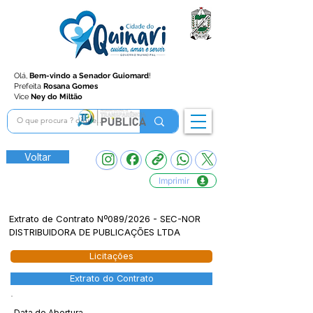
Olá,
Bem-vindo a Senador Guiomard
!
Prefeita
Rosana Gomes
Vice
Ney do Miltão
Voltar
Imprimir
Extrato de Contrato Nº089/2026 - SEC-NOR
DISTRIBUIDORA DE PUBLICAÇÕES LTDA
Licitações
Extrato do Contrato
Data de Abertura