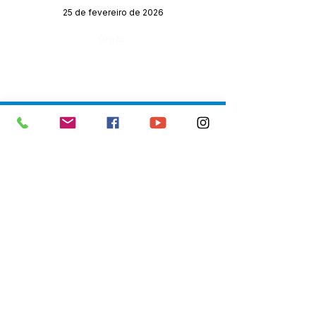
25 de fevereiro de 2026
Órgão:
SERVIÇO DE ATENDIMENTO AO 
CIDADÃO (SIC) E OUVIDORIA
Prefeitura de Senador Guiomard - 
Estado do Acre
CNPJ 
04.077.251/0001-25
💻Acesso online: 
SIC 
| 
Fale Conosco
 | 
Ouvidoria
|
Portal de Transparência
 | 