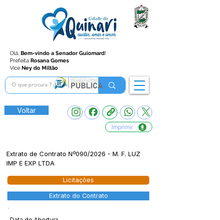
Olá,
Bem-vindo a Senador Guiomard
!
Prefeita
Rosana Gomes
Vice
Ney do Miltão
Voltar
Imprimir
Extrato de Contrato Nº090/2026 - M. F. LUZ
IMP E EXP LTDA
Licitações
Extrato do Contrato
Data de Abertura