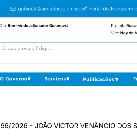
gabinete@senadorguiomard.ac.gov.br
Portal da Transparênc
Olá,
Bem-vindo a Senador Guiomard
!
Prefeita
Rosa
Vice
Ney do M
O Governo⬇️
Serviços⬇️
T
Publicações🔽
Nº096/2026 - JOÃO VICTOR VENÂNCIO DOS