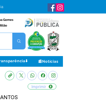
ia
na Gomes
iltão
ransparência⬇️
📰Notícias
Imprimir
 SANTOS