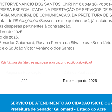
VICTOR VENÂNCIO DOS SANTOS, CNPJ Nº 65.045.284/0001-
PRESA ESPECIALIZADA NA PRESTAÇÃO DE SERVIÇOS DE 
TARIA MUNICIPAL DE COMUNICAÇÃO, DA PREFEITURA DE
otal de R$ 60.500,00 (Sessenta mil e quinhentos), já incluído
as despesas pertinentes à contratação.
mbro de 2026.
o de 2026.
Senador Guiomard, Rosana Pereira da Silva, e o(a) Secretário
 e o Sr. João Victor Venâncio dos Santos.
 Oficial, mas facilita a pesquisa para localizar a publicação oficial.
Página da Publicação:
Data da Publicação:
11 de março de 2026
333
SERVIÇO DE ATENDIMENTO AO CIDADÃO (SIC) E OU
Prefeitura de Senador Guiomard - Estado do Acre