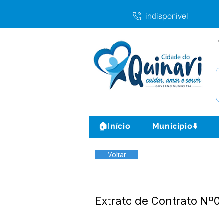
indisponível
🏠Início
Município⬇️
Voltar
Extrato de Contrato 