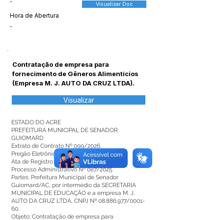
-
Visualizar Doc
Hora de Abertura
-
Contratação de empresa para
fornecimento de Gêneros Alimentícios
(Empresa M. J. AUTO DA CRUZ LTDA).
Visualizar
ESTADO DO ACRE
PREFEITURA MUNICIPAL DE SENADOR
GUIOMARD
Extrato de Contrato Nº 099/2026.
Pregão Eletrônico SRP N° 014/2025.
Ata de Registro de Preços Nº 046/2025.
Processo Administrativo Nº 087/2025.
Partes: Prefeitura Municipal de Senador
Guiomard/AC, por intermédio da SECRETARIA
MUNICIPAL DE EDUCAÇÃO e a empresa M. J.
AUTO DA CRUZ LTDA, CNPJ Nº
08.886.977
/0001-
60.
Objeto: Contratação de empresa para