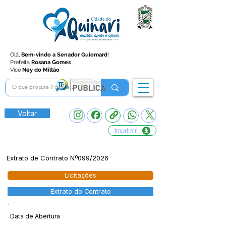
Olá,
Bem-vindo a Senador Guiomard
!
Prefeita
Rosana Gomes
Vice
Ney do Miltão
Voltar
Imprimir
Extrato de Contrato Nº099/2026
Licitações
Extrato do Contrato
Data de Abertura