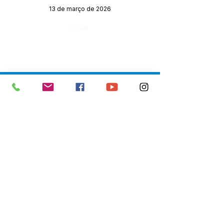
13 de março de 2026
Órgão:
SERVIÇO DE ATENDIMENTO AO 
CIDADÃO (SIC) E OUVIDORIA
Prefeitura de Senador Guiomard - 
Estado do Acre
CNPJ 
04.077.251/0001-25
💻Acesso online: 
SIC 
| 
Fale Conosco
 | 
Ouvidoria
|
Portal de Transparência
 | 