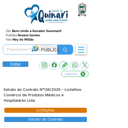
Olá,
Bem-vindo a Senador Guiomard
!
Prefeita
Rosana Gomes
Vice
Ney do Miltão
Voltar
Imprimir
Extrato do Contrato N°136/2026 - Licitafisio
Comércio de Produtos Médicos e
Hospitalares Ltda
Licitações
Extrato do Contrato