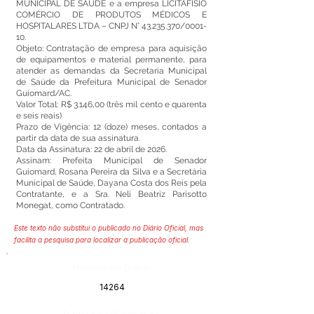
MUNICIPAL DE SAÚDE e a empresa LICITAFISIO
COMÉRCIO DE PRODUTOS MÉDICOS E
HOSPITALARES LTDA – CNPJ N° 43.235.370/0001-
10.
Objeto: Contratação de empresa para aquisição
de equipamentos e material permanente, para
atender as demandas da Secretaria Municipal
de Saúde da Prefeitura Municipal de Senador
Guiomard/AC.
Valor Total: R$ 3.146,00 (três mil cento e quarenta
e seis reais)
Prazo de Vigência: 12 (doze) meses, contados a
partir da data de sua assinatura.
Data da Assinatura: 22 de abril de 2026.
Assinam: Prefeita Municipal de Senador
Guiomard, Rosana Pereira da Silva e a Secretária
Municipal de Saúde, Dayana Costa dos Reis pela
Contratante, e a Sra. Neli Beatriz Parisotto
Monegat, como Contratado.
Este texto não substitui o publicado no Diário Oficial, mas
facilita a pesquisa para localizar a publicação oficial.
Número do Diário:
14264
Página da Publicação: