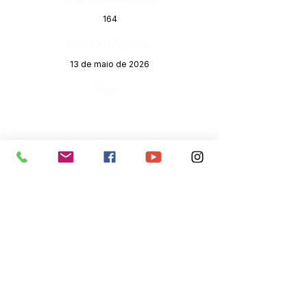
164
Data da Publicação:
13 de maio de 2026
Órgão:
SERVIÇO DE ATENDIMENTO AO 
CIDADÃO (SIC) E OUVIDORIA
Prefeitura de Senador Guiomard - 
Estado do Acre
CNPJ 
04.077.251/0001-25