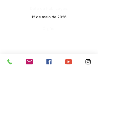
Data da Publicação:
12 de maio de 2026
Órgão:
SERVIÇO DE ATENDIMENTO AO 
CIDADÃO (SIC) E OUVIDORIA
Prefeitura de Senador Guiomard - 
Estado do Acre
CNPJ 
04.077.251/0001-25