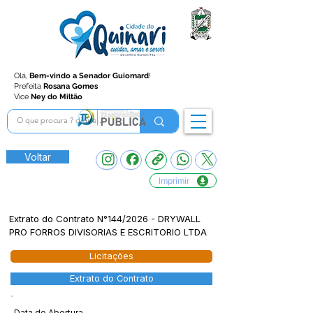
Olá,
Bem-vindo a Senador Guiomard
!
Prefeita
Rosana Gomes
Vice
Ney do Miltão
Voltar
Imprimir
Extrato do Contrato N°144/2026 - DRYWALL
PRO FORROS DIVISORIAS E ESCRITORIO LTDA
Licitações
Extrato do Contrato
Data de Abertura