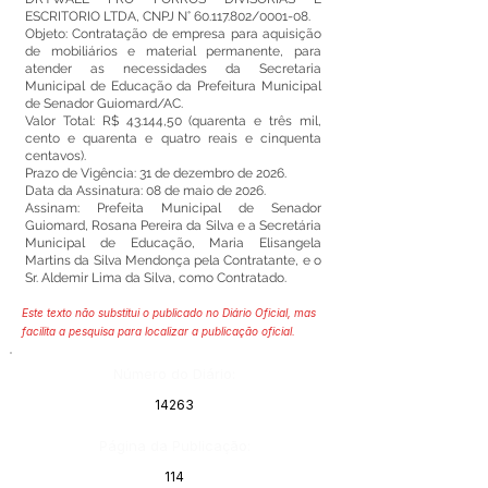
ESCRITORIO LTDA, CNPJ N°
60.117.802
/0001-08.
Objeto: Contratação de empresa para aquisição
de mobiliários e material permanente, para
atender as necessidades da Secretaria
Municipal de Educação da Prefeitura Municipal
de Senador Guiomard/AC.
Valor Total: R$ 43.144,50 (quarenta e três mil,
cento e quarenta e quatro reais e cinquenta
centavos).
Prazo de Vigência: 31 de dezembro de 2026.
Data da Assinatura: 08 de maio de 2026.
Assinam: Prefeita Municipal de Senador
Guiomard, Rosana Pereira da Silva e a Secretária
Municipal de Educação, Maria Elisangela
Martins da Silva Mendonça pela Contratante, e o
Sr. Aldemir Lima da Silva, como Contratado.
Este texto não substitui o publicado no Diário Oficial, mas
facilita a pesquisa para localizar a publicação oficial.
Número do Diário:
14263
Página da Publicação:
114