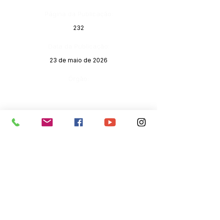
Página da Publicação:
232
Data da Publicação:
23 de maio de 2026
Órgão:
SERVIÇO DE ATENDIMENTO AO 
CIDADÃO (SIC) E OUVIDORIA
Prefeitura de Senador Guiomard - 