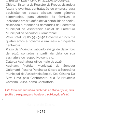
C. Bessa – Ltda– CNPJ N°
36.720.031
/0001-64.
Objeto: “Sistema de Registro de Preços visando a
futura e eventual contratação de empresa para
aquisição de cestas básicas com gêneros
alimentícios, para atender às famílias e
indivíduos em situação de vulnerabilidade social,
destinado a atender as demandas da Secretaria
Municipal de Assistência Social da Prefeitura
Municipal de Senador Guiomard/Ac.
Valor Total: R$ R$ 95.491,50 (noventa e cinco mil
quatrocentos e noventa e um reais e cinquenta
centavos).
Prazo de Vigência: validado até 31 de dezembro
de 2026, contados a partir da data de sua
assinatura do respectivo contrato.
Data da Assinatura: 08 de maio de 2026.
Assinam: Prefeita Municipal de Senador
Guiomard, Rosana Pereira da Silva e a Secretária
Municipal de Assistência Social, Keli Cristina Da
Silva Lima pela Contratante, e o Sr. Neudecio
Cordeiro Bessa, como Contratado.
Este texto não substitui o publicado no Diário Oficial, mas
facilita a pesquisa para localizar a publicação oficial.
Número do Diário:
14272