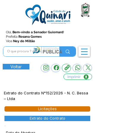
Olá,
Bem-vindo a Senador Guiomard
!
Prefeita
Rosana Gomes
Vice
Ney do Miltão
Voltar
Imprimir
Extrato do Contrato N°152/2026 - N. C. Bessa
– Ltda
Licitações
Extrato do Contrato
Data de Abertura