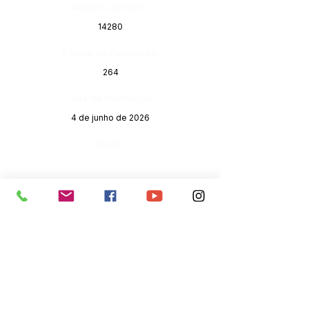
Número do Diário:
14280
Página da Publicação:
264
Data da Publicação:
4 de junho de 2026
Órgão:
SERVIÇO DE ATENDIMENTO AO 