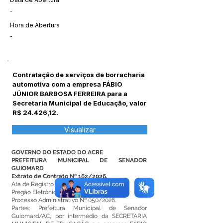
-
Hora de Abertura
-
Contratação de serviços de borracharia
automotiva com a empresa FÁBIO
JÚNIOR BARBOSA FERREIRA para a
Secretaria Municipal de Educação, valor
R$ 24.426,12.
Visualizar
GOVERNO DO ESTADO DO ACRE
PREFEITURA MUNICIPAL DE SENADOR
GUIOMARD
Extrato de Contrato Nº 162/2026.
Ata de Registro de Preços Nº 009/2026.
Pregão Eletrônico SRP N° 007/2026.
Processo Administrativo Nº 050/2026.
Partes: Prefeitura Municipal de Senador
Guiomard/AC, por intermédio da SECRETARIA