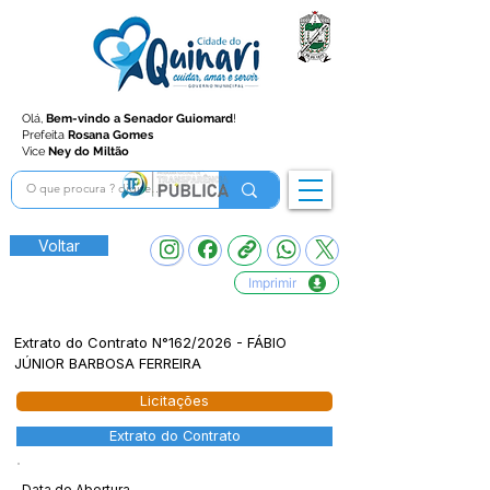
Olá,
Bem-vindo a Senador Guiomard
!
Prefeita
Rosana Gomes
Vice
Ney do Miltão
Voltar
Imprimir
Extrato do Contrato N°162/2026 - FÁBIO
JÚNIOR BARBOSA FERREIRA
Licitações
Extrato do Contrato
Data de Abertura