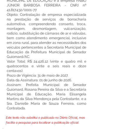
MUNICIPAL DE EDUCAÇÃO e a empresa FÁBIO
JÚNIOR BARBOSA FERREIRA - CNPJ nº
41.817.432
/0001-77.
Objeto: Contratação de empresa especializada
na prestação de serviços de borracharia
automotiva, compreendendo conserto, troca,
montagem, desmontagem, vulcanização,
rodízio, substituição de câmaras de ar e válvulas,
bem como atendimento emergencial, inclusive
em zona rural, para atender as necessidades dos
veículos pertencentes a Secretaria Municipal de
Educação da Prefeitura Municipal de Senador
Guiomard/AC.
Valor Total: R$ 24.426,12 (vinte e quatro mil e
quatrocentos e vinte e seis reais e doze
centavos).
Prazo de Vigência: 31 de maio de 2027.
Data da Assinatura: 01 de junho de 2026.
Assinam: Prefeita Municipal de Senador
Guiomard, Rosana Pereira da Silva e a Secretária
Municipal de Educação, Maria Elisangela
Martins da Silva Mendonça pela Contratante, e a
Sra. Danielle Maria de Souza Ferreira, como
Contratada.
Este texto não substitui o publicado no Diário Oficial, mas
facilita a pesquisa para localizar a publicação oficial.