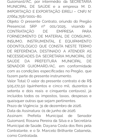
Guiomard/AC, por intermédio da SECRETARIA
MUNICIPAL DE SAÚDE e a empresa M. D.
IMPORTAÇÃO E EXPORTAÇÃO EIRELI – CNPJ N°
27.664.758
/0001–80.
Objeto: O presente Contrato, oriundo do Pregão
Presencial SRP nº 001/2025, visando à
CONTRATAÇÃO DE EMPRESA PARA
FORNECIMENTO DE MATERIAL DE CONSUMO,
INSUMO, INSTRUMENTAL E EQUIPAMENTO
ODONTOLÓGICO QUE CONSTA NESTE TERMO
DE REFERÊNCIA, DESTINADO A ATENDER AS
NECESSIDADES DA SECRETARIA MUNICIPAL DE
SAÚDE DA PREFEITURA MUNICIPAL DE
SENADOR GUIOMARD/AC, em conformidade
com as condições especificadas no Pregão, que
fazem parte do presente instrumento.
Valor Total: O valor do presente contrato é de R$
505.272,50 (quinhentos e cinco mil, duzentos e
setenta e dois reais e cinquenta centavos), já
incluídos todos os impostos, taxas, despesas e
quaisquer outras que sejam pertinentes.
Prazo de Vigência: 31 de dezembro de 2026.
Data da Assinatura: 01 de junho de 2026.
Assinam: Prefeita Municipal de Senador
Guiomard, Rosana Pereira da Silva e a Secretária
Municipal de Saúde, Dayana Costa dos Reis pela
Contratante, e o Sr. Marcelo Brilhante Cabanela,
como Contratada.