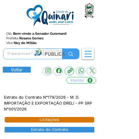
Olá,
Bem-vindo a Senador Guiomard
!
Prefeita
Rosana Gomes
Vice
Ney do Miltão
Voltar
Imprimir
Extrato do Contrato N°179/2026 - M. D.
IMPORTAÇÃO E EXPORTAÇÃO EIRELI - PP SRP
N°001/2026
Licitações
Extrato do Contrato